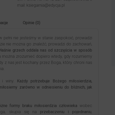
mail: ksiegarnia@edycja.pl
acje
Opinie (0)
 pełni nie jesteśmy w stanie zaspokoić, prowadzi
dzie nie można go znaleźć; prowadzi do zachowań,
właśnie grzech oddala nas od szczęścia w sposób
u można zrozumieć dopiero wtedy, gdy rozumiemy
dy z nas jest kochany przez Boga, który chroni nas
ia.
u i winy.
Każdy potrzebuje Bożego miłosierdzia,
łosierny zarówno w odniesieniu do bliźnich, jak
óżne formy braku miłosierdzia człowieka
wobec
ruga, skupia się na
przebaczeniu i pojednaniu
,