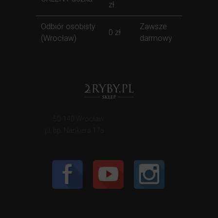
zł
Odbiór osobisty
Zawsze
0 zł
(Wrocław)
darmowy
50-140 Wrocław
pl. bp. Nankiera 17a