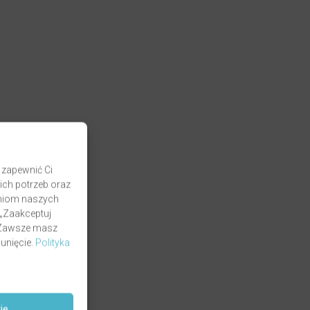
 zapewnić Ci
ich potrzeb oraz
zaniom naszych
 „Zaakceptuj
. Zawsze masz
unięcie.
Polityka
ie