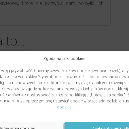
ryteriów, które nie pozwolą nam pomylić ich
a to…
Zgoda na pliki cookies
woją prywatność. Chcemy używać plików cookie (tzw. ciasteczek), aby
anie z serwisu sklep.2ryby.pl, prezentować treści dostosowane do Two
ęp do najnowszych funkcji, które rozwijamy dzięki analityce i rozwią
eśli wyrażasz zgodę na korzystanie ze wszystkich plików cookie, kliknij
Możesz również dostosować zakres zgód, klikając „Ustawienia cookie”
ania zgody poprzez zmianę ustawień cookie w przeglądarce lub ich us
cookies
Ustawienia cookies
Zaakceptuj wszystk