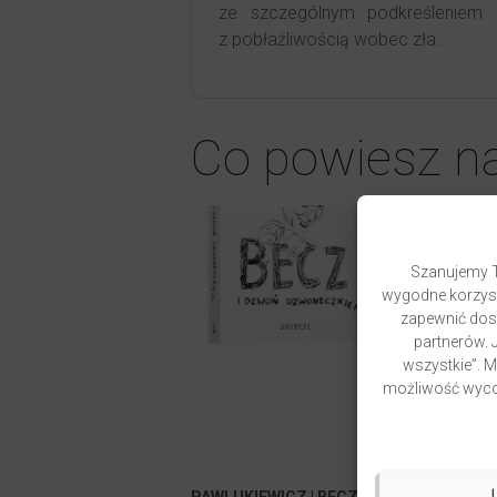
ze szczególnym podkreśleniem k
z pobłażliwością wobec zła.
Co powiesz n
Szanujemy T
wygodne korzyst
zapewnić dost
partnerów. J
wszystkie”. 
możliwość wycof