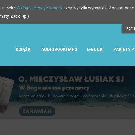
 książką
W Bogu nie ma przemocy
czas wysyłki wynosi ok. 2 dni robocze.
ty, Żabki itp.)
Kont
KSIĄŻKI
AUDIOBOOKI MP3
E-BOOKI
PAKIETY 