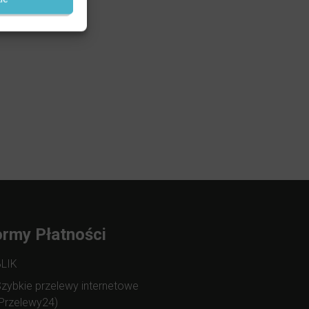
rmy Płatności
BLIK
zybkie przelewy internetowe
Przelewy24)