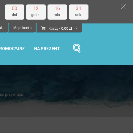
00
12
16
31
dni
godz.
min.
sek.
akt
Moje konto
Koszyk
0,00
zł
PROMOCYJNE
NA PREZENT