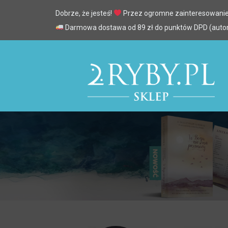
Dobrze, że jesteś!
Przez ogromne zainteresowanie
Darmowa dostawa od 89 zł do punktów DPD (automa