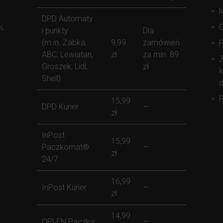
K
DPD Automaty
i,
i punkty
Dla
(m.in. Żabka,
9,99
zamówień
ABC, Lewiatan,
zł
za min. 89
Z
Groszek, Lidl,
zł
k
Shell)
d
P
15,99
DPD Kurier
—
zł
InPost
15,99
Paczkomat®
—
zł
24/7
16,99
InPost Kurier
—
zł
14,99
ORLEN Paczka
—