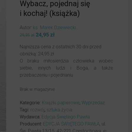
Wybacz, pojednaj się
i kochaj! (książka)
Autor:
ks. Marek Dziewiecki
Pierwotna
24,95
zł
Aktualna
29,95
zł
cena
cena
Najniższa cena z ostatnich 30 dni przed
wynosiła:
wynosi:
obniżką:
24,95
zł
29,95zł.
24,95zł.
O braku miłosierdzia człowieka wobec
siebie, innych ludzi i Boga, a także
przebaczeniu i pojednaniu.
Brak w magazynie
Kategorie:
Książki papierowe
,
Wyprzedaż
Tagi:
rozwój
,
sztuka życia
Wydawca:
Edycja Świętego Pawła
Producent:
EDYCJA ŚWIĘTEGO PAWŁA
, ul.
Św. Pawła 13/15, 42-221 Częstochowa, e-