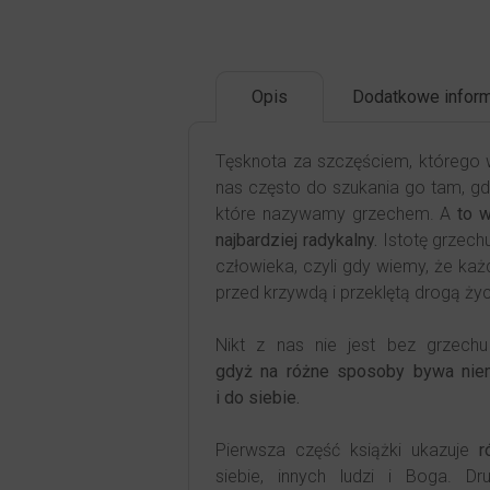
Opis
Dodatkowe inform
Tęsknota za szczęściem, którego w
nas często do szukania go tam, g
które nazywamy grzechem. A
to 
najbardziej radykalny.
Istotę grzech
człowieka, czyli gdy wiemy, że każ
przed krzywdą i przeklętą drogą życ
Nikt z nas nie jest bez grzech
gdyż na różne sposoby bywa niemi
i do siebie.
Pierwsza część książki ukazuje
r
siebie, innych ludzi i Boga. D