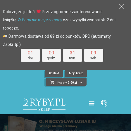
Dobrze, że jesteś!
Przez ogromne zainteresowanie
książką
W Bogu nie ma przemocy
czas wysyłki wynosi ok. 2 dni
robocze.
Darmowa dostawa od 89 zł do punktów DPD (automaty,
Żabki itp.)
01
00
31
09
dni
godz.
min.
sek.
Kontakt
Moje konto
Koszyk
0,00
zł