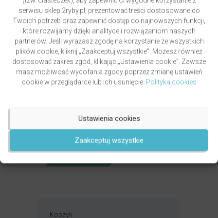
(tzw. ciasteczek), aby zapewnić Ci wygodne korzystanie z
serwisu sklep.2ryby.pl, prezentować treści dostosowane do
Twoich potrzeb oraz zapewnić dostęp do najnowszych funkcji,
które rozwijamy dzięki analityce i rozwiązaniom naszych
partnerów. Jeśli wyrażasz zgodę na korzystanie ze wszystkich
plików cookie, kliknij „Zaakceptuj wszystkie”. Możesz również
dostosować zakres zgód, klikając „Ustawienia cookie”. Zawsze
masz możliwość wycofania zgody poprzez zmianę ustawień
cookie w przeglądarce lub ich usunięcie.
Polityka cookies
GRZYWOCZ & PAWLUKIEWICZ | DROGA
Ustawienia cookies
autor
ks. Piotr Pawlukiewicz
ks. Krzysztof Grzywocz
Zaakceptuj wszystkie
Oceniony
5.00
49,00
zł
na 5.
DODAJ DO KOSZYKA
Koszyk