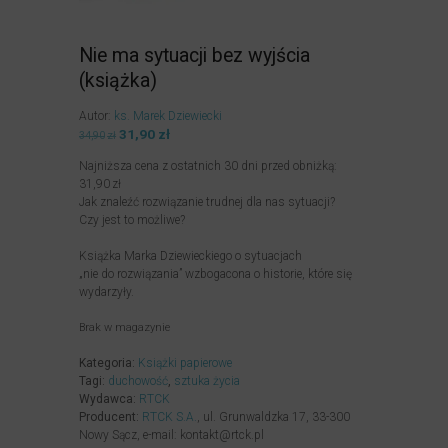
Nie ma sytuacji bez wyjścia
(książka)
Autor:
ks. Marek Dziewiecki
Pierwotna
31,90
zł
Aktualna
34,90
zł
cena
cena
Najniższa cena z ostatnich 30 dni przed obniżką:
wynosiła:
wynosi:
31,90
zł
34,90zł.
31,90zł.
Jak znaleźć rozwiązanie trudnej dla nas sytuacji?
Czy jest to możliwe?
Książka Marka Dziewieckiego o sytuacjach
„nie do rozwiązania” wzbogacona o historie, które się
wydarzyły.
Brak w magazynie
Kategoria:
Książki papierowe
Tagi:
duchowość
,
sztuka życia
Wydawca:
RTCK
Producent:
RTCK S.A.
, ul. Grunwaldzka 17, 33-300
Nowy Sącz, e-mail: kontakt@rtck.pl