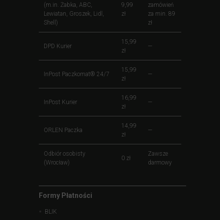
(m.in. Żabka, ABC,
9,99
zamówień
Lewiatan, Groszek, Lidl,
zł
za min. 89
Shell)
zł
15,99
DPD Kurier
—
zł
15,99
InPost Paczkomat® 24/7
—
zł
16,99
InPost Kurier
—
zł
14,99
ORLEN Paczka
—
zł
Odbiór osobisty
Zawsze
0 zł
(Wrocław)
darmowy
Formy Płatności
BLIK