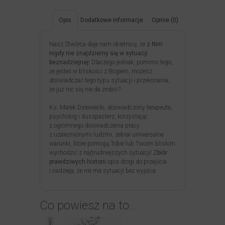
Opis
Dodatkowe informacje
Opinie (0)
Nasz Stwórca daje nam obietnicę, że
z Nim
nigdy nie znajdziemy się w sytuacji
beznadziejnej
! Dlaczego jednak, pomimo tego,
że jesteś w bliskości z Bogiem, możesz
doświadczać tego typu sytuacji i przekonania,
że już nic się nie da zrobić?
Ks. Marek Dziewiecki, doświadczony terapeuta,
psycholog i duszpasterz, korzystając
z ogromnego doświadczenia pracy
z uzależnionymi ludźmi, zebrał uniwersalne
warunki, które pomogą Tobie lub Twoim bliskim
wychodzić z najtrudniejszych sytuacji!
Zbiór
prawdziwych historii
opis drogi do przejścia
i nadzieja, że nie ma sytuacji bez wyjścia.
Co powiesz na to…