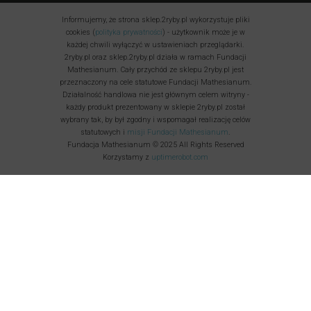
Informujemy, że strona sklep.2ryby.pl wykorzystuje pliki
cookies (
polityka prywatności
) - użytkownik może je w
każdej chwili wyłączyć w ustawieniach przeglądarki.
2ryby.pl oraz sklep.2ryby.pl działa w ramach Fundacji
Mathesianum. Cały przychód ze sklepu 2ryby.pl jest
przeznaczony na cele statutowe Fundacji Mathesianum.
Działalność handlowa nie jest głównym celem witryny -
każdy produkt prezentowany w sklepie 2ryby.pl został
wybrany tak, by był zgodny i wspomagał realizację celów
statutowych i
misji Fundacji Mathesianum
.
Fundacja Mathesianum © 2025 All Rights Reserved
Korzystamy z
uptimerobot.com