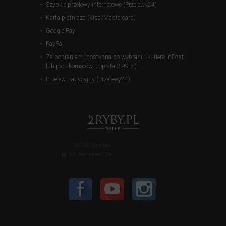
Szybkie przelewy internetowe (Przelewy24)
Karta płatnicza (Visa/Mastercard)
Google Pay
PayPal
Za pobraniem (dostępna po wybraniu kuriera InPost
lub paczkomatów, dopłata 3,99 zł)
Przelew tradycyjny (Przelewy24)
50-140 Wrocław
pl. bp. Nankiera 17a