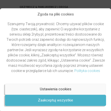
GRZYWOCZ & PAWLUKIEWICZ | DROGA
autor
ks. Piotr Pawlukiewicz
ks. Krzysztof Grzywocz
Zgoda na pliki cookies
Oceniony
5.00
49,00
zł
Szanujemy Twoją prywatność. Chcemy używać plików cookie
na 5.
(tzw. ciasteczek), aby zapewnić Ci wygodne korzystanie z
DODAJ DO KOSZYKA
serwisu sklep.2ryby.pl, prezentować treści dostosowane do
Twoich potrzeb oraz zapewnić dostęp do najnowszych funkcji,
które rozwijamy dzięki analityce i rozwiązaniom naszych
partnerów. Jeśli wyrażasz zgodę na korzystanie ze wszystkich
plików cookie, kliknij „Zaakceptuj wszystkie”. Możesz również
dostosować zakres zgód, klikając „Ustawienia cookie”. Zawsze
masz możliwość wycofania zgody poprzez zmianę ustawień
cookie w przeglądarce lub ich usunięcie.
Polityka cookies
Ustawienia cookies
Zaakceptuj wszystkie