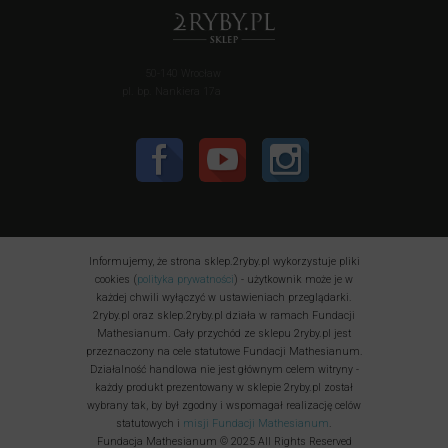
50-140 Wrocław
pl. bp. Nankiera 17a
Informujemy, że strona sklep.2ryby.pl wykorzystuje pliki
cookies (
polityka prywatności
) - użytkownik może je w
każdej chwili wyłączyć w ustawieniach przeglądarki.
2ryby.pl oraz sklep.2ryby.pl działa w ramach Fundacji
Mathesianum. Cały przychód ze sklepu 2ryby.pl jest
przeznaczony na cele statutowe Fundacji Mathesianum.
Działalność handlowa nie jest głównym celem witryny -
każdy produkt prezentowany w sklepie 2ryby.pl został
wybrany tak, by był zgodny i wspomagał realizację celów
statutowych i
misji Fundacji Mathesianum
.
Fundacja Mathesianum © 2025 All Rights Reserved