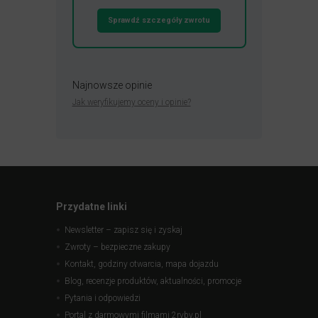
Sprawdź szczegóły zwrotu
Najnowsze opinie
Jak weryfikujemy oceny i opinie?
Przydatne linki
Newsletter – zapisz się i zyskaj
Zwroty – bezpieczne zakupy
Kontakt, godziny otwarcia, mapa dojazdu
Blog, recenzje produktów, aktualności, promocje
Pytania i odpowiedzi
Portal z darmowymi filmami 2ryby.pl