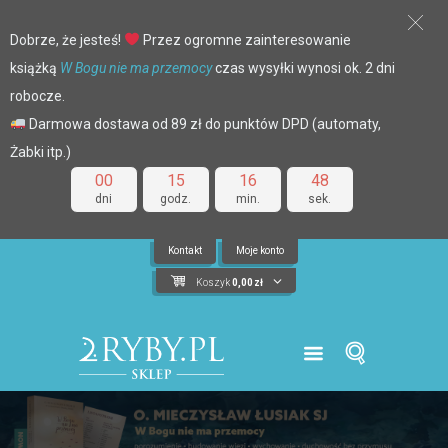
Dobrze, że jesteś!
Przez ogromne zainteresowanie
książką
W Bogu nie ma przemocy
czas wysyłki wynosi ok. 2 dni
robocze.
Darmowa dostawa od 89 zł do punktów DPD (automaty,
Żabki itp.)
00
15
16
48
dni
godz.
min.
sek.
Kontakt
Moje konto
Koszyk
0,00
zł