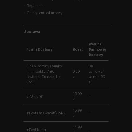
Regulamin
Odstąpienie od umowy
Dostawa
Warunki
Forma Dostawy
Koszt
Darmowej
Dostawy
DPD Automaty i punkty
Dla
(m.in. Żabka, ABC,
9,99
zamówień
Lewiatan, Groszek, Lidl,
zł
za min. 89
Shell)
zł
15,99
DPD Kurier
—
zł
15,99
InPost Paczkomat® 24/7
—
zł
16,99
InPost Kurier
—