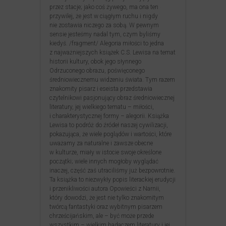
przez stacje; jako coś żywego, ma ona ten
przywilej, że jest w ciągłym ruchu i nigdy
nie zostawia niczego za sobą. W pewnym
sensie jesteśmy nadal tym, czym byliśmy
kiedyś. /fragment/ Alegoria miłości to jedna
z najważniejszych książek C.S. Lewisa na temat
historii kultury, obok jego słynnego
Odrzuconego obrazu, poświęconego
średniowiecznemu widzeniu świata. Tym razem
znakomity pisarz i eseista przedstawia
czytelnikowi pasjonujący obraz średniowiecznej
literatury, jej wielkiego tematu – miłości,
i charakterystycznej formy – alegorii. Książka
Lewisa to podróż do źródeł naszej cywilizacji,
pokazująca, że wiele poglądów i wartości, które
uważamy za naturalne i zawsze obecne
w kulturze, miały w istocie swoje określone
początki; wiele innych mogłoby wyglądać
inaczej, część zaś utraciliśmy już bezpowrotnie.
Ta książka to niezwykły popis literackiej erudycji
i przenikliwości autora Opowieści z Narnii,
który dowodzi, że jest nie tylko znakomitym
twórcą fantastyki oraz wybitnym pisarzem
chrześcijańskim, ale – być może przede
wszystkim – wielkim badaczem literatury i jej