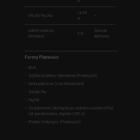
zł
14,99
ORLEN Paczka
—
zł
Odbiór osobisty
Zawsze
0 zł
(Wrocław)
darmowy
Formy Płatności
BLIK
Szybkie przelewy internetowe (Przelewy24)
Karta płatnicza (Visa/Mastercard)
Google Pay
PayPal
Za pobraniem (dostępna po wybraniu kuriera InPost
lub paczkomatów, dopłata 3,99 zł)
Przelew tradycyjny (Przelewy24)