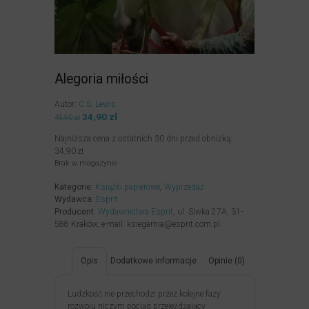
Alegoria miłości
Autor:
C.S. Lewis
Pierwotna
34,90
zł
Aktualna
49,90
zł
cena
cena
Najniższa cena z ostatnich 30 dni przed obniżką:
wynosiła:
wynosi:
34,90
zł
49,90zł.
34,90zł.
Brak w magazynie
Kategorie:
Książki papierowe
,
Wyprzedaż
Wydawca:
Esprit
Producent:
Wydawnictwa Esprit
, ul. Siwka 27A, 31-
588 Kraków, e-mail: ksiegarnia@esprit.com.pl
Opis
Dodatkowe informacje
Opinie (0)
Ludzkość nie przechodzi przez kolejne fazy
rozwoju niczym pociąg przejeżdżający