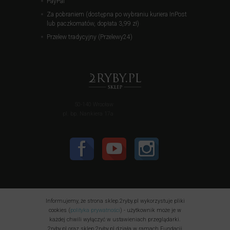
PayPal
Za pobraniem (dostępna po wybraniu kuriera InPost
lub paczkomatów, dopłata 3,99 zł)
Przelew tradycyjny (Przelewy24)
50-140 Wrocław
pl. bp. Nankiera 17a
Informujemy, że strona sklep.2ryby.pl wykorzystuje pliki
cookies (
polityka prywatności
) - użytkownik może je w
każdej chwili wyłączyć w ustawieniach przeglądarki.
2ryby.pl oraz sklep.2ryby.pl działa w ramach Fundacji