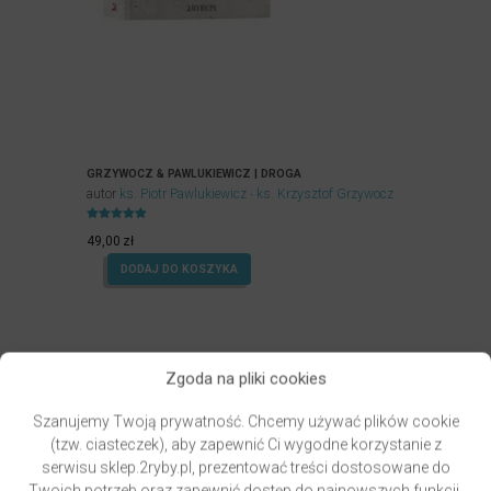
GRZYWOCZ & PAWLUKIEWICZ | DROGA
autor
ks. Piotr Pawlukiewicz
ks. Krzysztof Grzywocz
Oceniony
5.00
49,00
zł
na 5.
DODAJ DO KOSZYKA
Zgoda na pliki cookies
Szanujemy Twoją prywatność. Chcemy używać plików cookie
(tzw. ciasteczek), aby zapewnić Ci wygodne korzystanie z
serwisu sklep.2ryby.pl, prezentować treści dostosowane do
Twoich potrzeb oraz zapewnić dostęp do najnowszych funkcji,