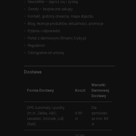
Newsletter – zapisz się i zyskaj
Zwroty – bezpieczne zakupy
Kontakt, godziny otwarcia, mapa dojazdu
Blog, recenzje produktów, aktualności, promocje
Pytania i odpowiedzi
Portal z darmowymi filmami 2ryby.pl
Regulamin
Odstąpienie od umowy
Dostawa
Warunki
Forma Dostawy
Koszt
Darmowej
Dostawy
DPD Automaty i punkty
Dla
(m.in. Żabka, ABC,
9,99
zamówień
Lewiatan, Groszek, Lidl,
zł
za min. 89
Shell)
zł
15,99