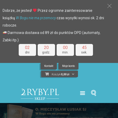
Dobrze, że jesteś!
Przez ogromne zainteresowanie
książką
W Bogu nie ma przemocy
czas wysyłki wynosi ok. 2 dni
robocze.
Darmowa dostawa od 89 zł do punktów DPD (automaty,
Żabki itp.)
02
20
00
44
dni
godz.
min.
sek.
Kontakt
Moje konto
Koszyk
0,00
zł