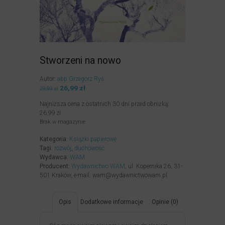
Stworzeni na nowo
Autor:
abp Grzegorz Ryś
Pierwotna
26,99
zł
Aktualna
29,99
zł
cena
cena
Najniższa cena z ostatnich 30 dni przed obniżką:
wynosiła:
wynosi:
26,99
zł
29,99zł.
26,99zł.
Brak w magazynie
Kategoria:
Książki papierowe
Tagi:
rozwój
,
duchowość
Wydawca:
WAM
Producent:
Wydawnictwo WAM
, ul. Kopernika 26, 31-
501 Kraków, e-mail: wam@wydawnictwowam.pl
Opis
Dodatkowe informacje
Opinie (0)