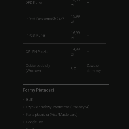
DPD Kurier
—
zł
15,99
InPost Paczkomat® 24/7
—
zł
16,99
InPost Kurier
—
zł
14,99
ORLEN Paczka
—
zł
Odbiór osobisty
Zawsze
0 zł
(Wrocław)
darmowy
Formy Płatności
BLIK
Szybkie przelewy internetowe (Przelewy24)
Karta płatnicza (Visa/Mastercard)
Google Pay