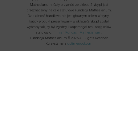
Mathesianum. Cały przychód ze sklepu 2ryby.pl jest
przeznaczony na cele statutowe Fundacji Mathesianum.
Działalność handlowa nie jest głównym celem witryny -
każdy produkt prezentowany w sklepie 2ryby.pl został
wybrany tak, by był zgodny i wspomagał realizację celów
statutowych i
misji Fundacji Mathesianum
.
Fundacja Mathesianum © 2025 All Rights Reserved
Korzystamy z
uptimerobot.com