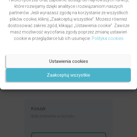
które rozwijamy dzięki analityce i rozwiązaniom naszych
partnerów. Jeśli wyrażasz zgodę na korzystanie ze wszystkich
plików cookie, kliknij „Zaakceptuj wszystkie”. Możesz również
dostosować zakres zgód, klikając „Ustawienia cookie”. Zawsze
masz możliwość wycofania zgody poprzez zmianę ustawień
cookie w przeglądarce lub ich usunięcie.
Polityka cookies
PAWLUKIEWICZ | BECZ I DZWOŃ DZWONECZKIEM
(KSIĄŻKA)
autor
ks. Piotr Pawlukiewicz
Ustawienia cookies
Oceniony
4.99
49,00
zł
na 5.
DODAJ DO KOSZYKA
Zaakceptuj wszystkie
Koszyk
Brak produktów w koszyku.