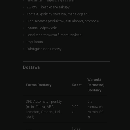
Newsletter – zapisz się i zyskaj
Zwroty – bezpieczne zakupy
Kontakt, godziny otwarcia, mapa dojazdu
Blog, recenzje produktów, aktualności, promocje
Pytania i odpowiedzi
Portal z darmowymi filmami 2ryby.pl
Regulamin
Odstąpienie od umowy
Dostawa
Warunki
Forma Dostawy
Koszt
Darmowej
Dostawy
DPD Automaty i punkty
Dla
(m.in. Żabka, ABC,
9,99
zamówień
Lewiatan, Groszek, Lidl,
zł
za min. 89
Shell)
zł
15,99