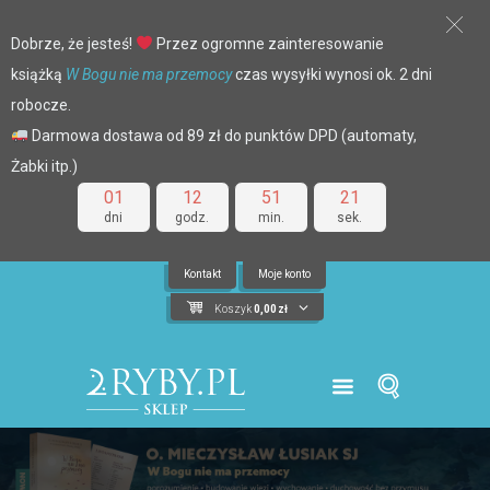
Dobrze, że jesteś!
Przez ogromne zainteresowanie
książką
W Bogu nie ma przemocy
czas wysyłki wynosi ok. 2 dni
robocze.
Darmowa dostawa od 89 zł do punktów DPD (automaty,
Żabki itp.)
01
12
51
21
dni
godz.
min.
sek.
Kontakt
Moje konto
Koszyk
0,00
zł