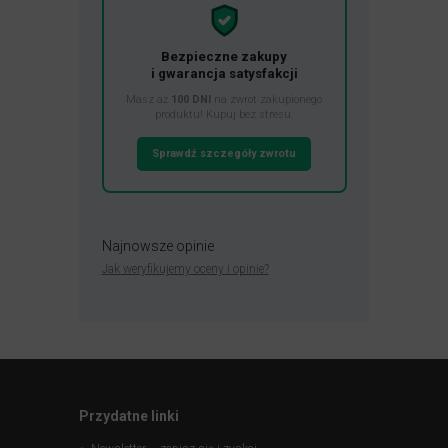
Bezpieczne zakupy
i gwarancja satysfakcji
Masz aż
100 DNI
na zwrot zakupionego
produktu! Kupuj bez stresu.
Sprawdź szczegóły zwrotu
Najnowsze opinie
Jak weryfikujemy oceny i opinie?
Przydatne linki