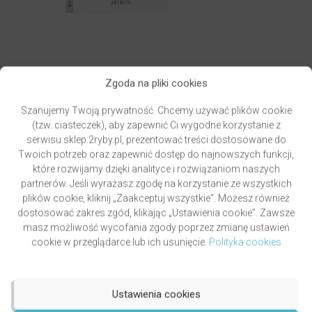
Zgoda na pliki cookies
PAWLUKIEWICZ | BECZ I DZWOŃ DZWONECZKIEM
Szanujemy Twoją prywatność. Chcemy używać plików cookie
(KSIĄŻKA)
(tzw. ciasteczek), aby zapewnić Ci wygodne korzystanie z
autor
ks. Piotr Pawlukiewicz
serwisu sklep.2ryby.pl, prezentować treści dostosowane do
Oceniony
Twoich potrzeb oraz zapewnić dostęp do najnowszych funkcji,
4.99
49,00
zł
na 5.
które rozwijamy dzięki analityce i rozwiązaniom naszych
DODAJ DO KOSZYKA
partnerów. Jeśli wyrażasz zgodę na korzystanie ze wszystkich
plików cookie, kliknij „Zaakceptuj wszystkie”. Możesz również
dostosować zakres zgód, klikając „Ustawienia cookie”. Zawsze
masz możliwość wycofania zgody poprzez zmianę ustawień
cookie w przeglądarce lub ich usunięcie.
Polityka cookies
Ustawienia cookies