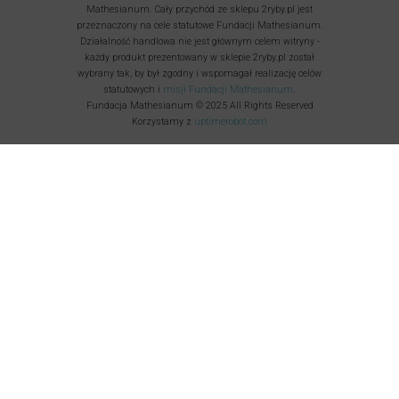
Mathesianum. Cały przychód ze sklepu 2ryby.pl jest
przeznaczony na cele statutowe Fundacji Mathesianum.
Działalność handlowa nie jest głównym celem witryny -
każdy produkt prezentowany w sklepie 2ryby.pl został
wybrany tak, by był zgodny i wspomagał realizację celów
statutowych i
misji Fundacji Mathesianum
.
Fundacja Mathesianum © 2025 All Rights Reserved
Korzystamy z
uptimerobot.com