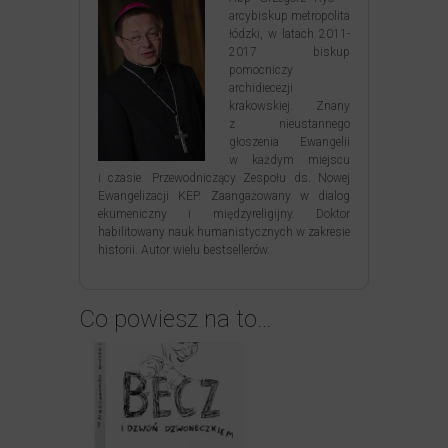
arcybiskup metropolita
łódzki, w latach 2011-
2017 biskup
pomocniczy
archidiecezji
krakowskiej. Znany
z nieustannego
głoszenia Ewangelii
w każdym miejscu
i czasie. Przewodniczący Zespołu ds. Nowej
Ewangelizacji KEP. Zaangażowany w dialog
ekumeniczny i międzyreligijny. Doktor
habilitowany nauk humanistycznych w zakresie
historii. Autor wielu bestsellerów.
Co powiesz na to…