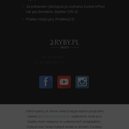
Za pobraniem (dostępna po wybraniu kuriera InPost
lub paczkomatów, dopłata 3,99 zł)
Przelew tradycyjny (Przelewy24)
50-140 Wrocław
pl. bp. Nankiera 17a
Informujemy, że strona sklep.2ryby.pl wykorzystuje pliki
cookies (
polityka prywatności
) - użytkownik może je w
każdej chwili wyłączyć w ustawieniach przeglądarki.
2ryby.pl oraz sklep.2ryby.pl działa w ramach Fundacji