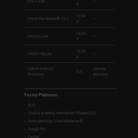
DPD Kurier
—
zł
15,99
InPost Paczkomat® 24/7
—
zł
16,99
InPost Kurier
—
zł
14,99
ORLEN Paczka
—
zł
Odbiór osobisty
Zawsze
0 zł
(Wrocław)
darmowy
Formy Płatności
BLIK
Szybkie przelewy internetowe (Przelewy24)
Karta płatnicza (Visa/Mastercard)
Google Pay
PayPal