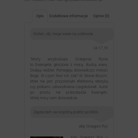
Opis
Dodatkowe informacje
Opinie (0)
Wstań, idź, twoja wiara cię uzdrowiła
Łk 17,19
Teksty arcybiskupa Grzegorza Rysia
to Ewangelia głoszona z mocą. Budzą wiarę.
Dodają nadziei. Pomagają doświadczyć miłości
Boga. W czym tkwi ich siła? W Słowie Bożym,
które nie jest przysłonięte efektowną retoryką
czy próbami udowodnienia czegokolwiek. Autor
po prostu nie przeszkadza Ewangelii,
której mocy sam doświadcza.
Zapraszam we wspólną podróż po Biblii
abp Grzegorz Ryś
Abp Grzegorz Ryś –