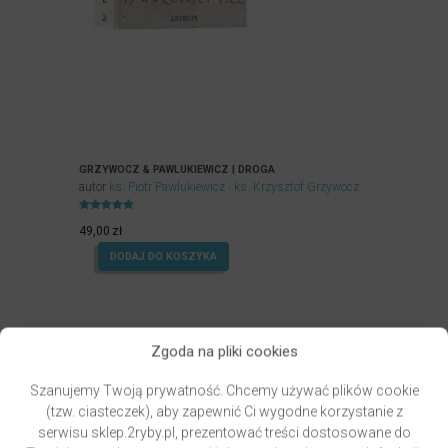
GRZYWOCZ & PAWLUKIEWICZ | DROGA
autor
ks. Piotr Pawlukiewicz
ks. Krzysztof Grzywocz
Oceniony
5.00
49,00
zł
na 5.
DODAJ DO KOSZYKA
Zgoda na pliki cookies
Szanujemy Twoją prywatność. Chcemy używać plików cookie
(tzw. ciasteczek), aby zapewnić Ci wygodne korzystanie z
serwisu sklep.2ryby.pl, prezentować treści dostosowane do