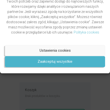
Twoich potrzeb oraz zapewnić dostęp do najnowszych funkcji,
które rozwijamy dzięki analityce i rozwiązaniom naszych
partnerów. Jeśli wyrażasz zgodę na korzystanie ze wszystkich
plików cookie, kliknij „Zaakceptuj wszystkie”. Możesz również
dostosować zakres zgód, klikając „Ustawienia cookie”. Zawsze
masz możliwość wycofania zgody poprzez zmianę ustawień
cookie w przeglądarce lub ich usunięcie.
Polityka cookies
PAWLUKIEWICZ | BECZ I DZWOŃ DZWONECZKIEM
(KSIĄŻKA)
autor
ks. Piotr Pawlukiewicz
Ustawienia cookies
Oceniony
4.99
49,00
zł
na 5.
Zaakceptuj wszystkie
DODAJ DO KOSZYKA
Koszyk
Brak produktów w koszyku.