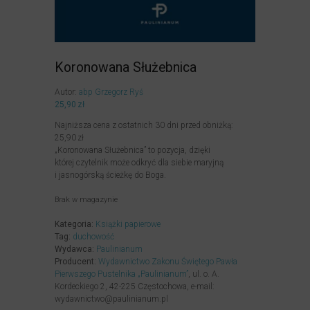
Koronowana Służebnica
Autor:
abp Grzegorz Ryś
25,90
zł
Najniższa cena z ostatnich 30 dni przed obniżką:
25,90
zł
„Koronowana Służebnica” to pozycja, dzięki
której czytelnik może odkryć dla siebie maryjną
i jasnogórską ścieżkę do Boga.
Brak w magazynie
Kategoria:
Książki papierowe
Tag:
duchowość
Wydawca:
Paulinianum
Producent:
Wydawnictwo Zakonu Świętego Pawła
Pierwszego Pustelnika „Paulinianum”
, ul. o. A.
Kordeckiego 2, 42-225 Częstochowa, e-mail:
wydawnictwo@paulinianum.pl