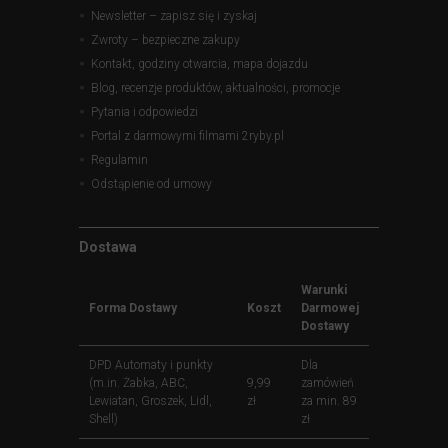
Newsletter – zapisz się i zyskaj
Zwroty – bezpieczne zakupy
Kontakt, godziny otwarcia, mapa dojazdu
Blog, recenzje produktów, aktualności, promocje
Pytania i odpowiedzi
Portal z darmowymi filmami 2ryby.pl
Regulamin
Odstąpienie od umowy
Dostawa
Warunki
Forma Dostawy
Koszt
Darmowej
Dostawy
DPD Automaty i punkty
Dla
(m.in. Żabka, ABC,
9,99
zamówień
Lewiatan, Groszek, Lidl,
zł
za min. 89
Shell)
zł