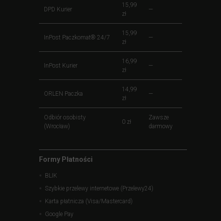
15,99
DPD Kurier
—
zł
15,99
InPost Paczkomat® 24/7
—
zł
16,99
InPost Kurier
—
zł
14,99
ORLEN Paczka
—
zł
Odbiór osobisty
Zawsze
0 zł
(Wrocław)
darmowy
Formy Płatności
BLIK
Szybkie przelewy internetowe (Przelewy24)
Karta płatnicza (Visa/Mastercard)
Google Pay