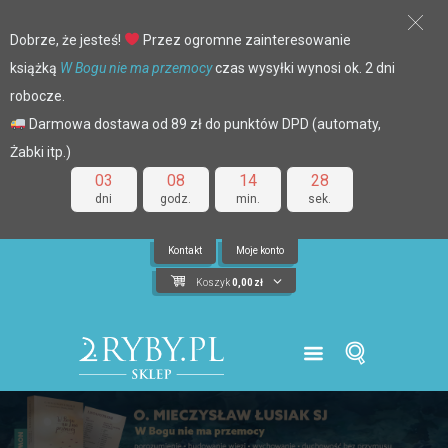
Dobrze, że jesteś!
Przez ogromne zainteresowanie
książką
W Bogu nie ma przemocy
czas wysyłki wynosi ok. 2 dni
robocze.
Darmowa dostawa od 89 zł do punktów DPD (automaty,
Żabki itp.)
03
08
14
28
dni
godz.
min.
sek.
Kontakt
Moje konto
Koszyk
0,00
zł