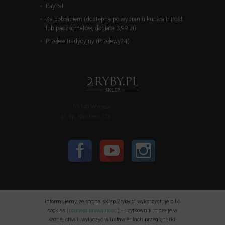
PayPal
Za pobraniem (dostępna po wybraniu kuriera InPost
lub paczkomatów, dopłata 3,99 zł)
Przelew tradycyjny (Przelewy24)
50-140 Wrocław
pl. bp. Nankiera 17a
Informujemy, że strona sklep.2ryby.pl wykorzystuje pliki
cookies (
polityka prywatności
) - użytkownik może je w
każdej chwili wyłączyć w ustawieniach przeglądarki.