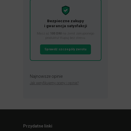
Bezpieczne zakupy
i gwarancja satysfakcji
Masz aż
100 DNI
na zwrot zakupionego
produktu! Kupuj bez stresu.
Sprawdź szczegóły zwrotu
Najnowsze opinie
Jak weryfikujemy oceny i opinie?
Przydatne linki