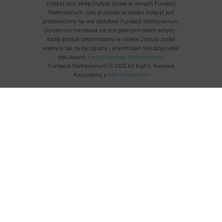
2ryby.pl oraz sklep.2ryby.pl działa w ramach Fundacji
Mathesianum. Cały przychód ze sklepu 2ryby.pl jest
przeznaczony na cele statutowe Fundacji Mathesianum.
Działalność handlowa nie jest głównym celem witryny -
każdy produkt prezentowany w sklepie 2ryby.pl został
wybrany tak, by był zgodny i wspomagał realizację celów
statutowych i
misji Fundacji Mathesianum
.
Fundacja Mathesianum © 2025 All Rights Reserved
Korzystamy z
uptimerobot.com