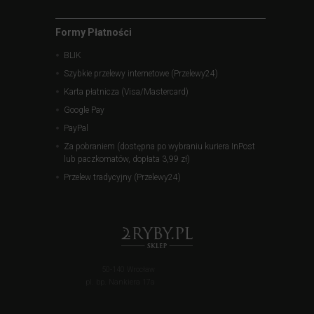
Formy Płatności
BLIK
Szybkie przelewy internetowe (Przelewy24)
Karta płatnicza (Visa/Mastercard)
Google Pay
PayPal
Za pobraniem (dostępna po wybraniu kuriera InPost
lub paczkomatów, dopłata 3,99 zł)
Przelew tradycyjny (Przelewy24)
50-140 Wrocław
pl. bp. Nankiera 17a