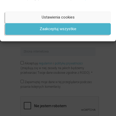
Ustawienia cookies
Zaakceptuj wszystkie
Akceptuję
regulamin
i
politykę prywatności
(znajdują się w niej zasady na jakich będziemy
przetwarzać Twoje dane osobowe zgodnie z RODO).
*
Zapamiętaj moje dane w tej przeglądarce podczas
pisania kolejnych komentarzy.