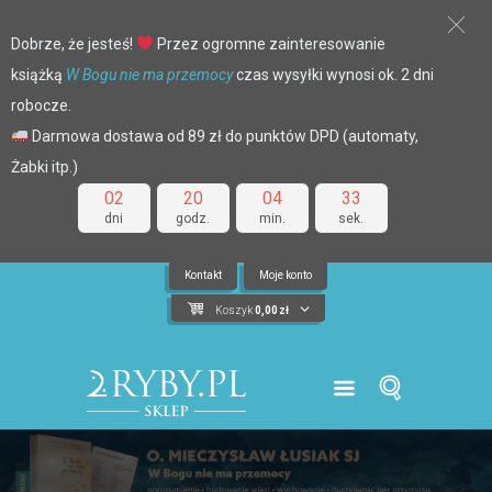
Dobrze, że jesteś!
Przez ogromne zainteresowanie
książką
W Bogu nie ma przemocy
czas wysyłki wynosi ok. 2 dni
robocze.
Darmowa dostawa od 89 zł do punktów DPD (automaty,
Żabki itp.)
02
20
04
33
dni
godz.
min.
sek.
Kontakt
Moje konto
Koszyk
0,00
zł