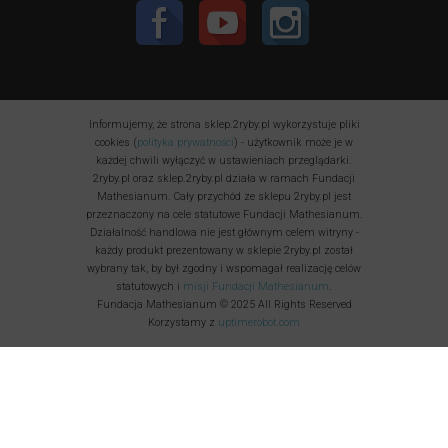
Informujemy, że strona sklep.2ryby.pl wykorzystuje pliki
cookies (
polityka prywatności
) - użytkownik może je w
każdej chwili wyłączyć w ustawieniach przeglądarki.
2ryby.pl oraz sklep.2ryby.pl działa w ramach Fundacji
Mathesianum. Cały przychód ze sklepu 2ryby.pl jest
przeznaczony na cele statutowe Fundacji Mathesianum.
Działalność handlowa nie jest głównym celem witryny -
każdy produkt prezentowany w sklepie 2ryby.pl został
wybrany tak, by był zgodny i wspomagał realizację celów
statutowych i
misji Fundacji Mathesianum
.
Fundacja Mathesianum © 2025 All Rights Reserved
Korzystamy z
uptimerobot.com