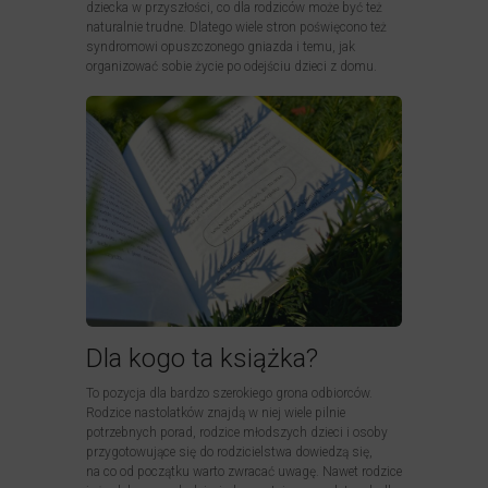
dziecka w przyszłości, co dla rodziców może być też
naturalnie trudne. Dlatego wiele stron poświęcono też
syndromowi opuszczonego gniazda i temu, jak
organizować sobie życie po odejściu dzieci z domu.
Dla kogo ta książka?
To pozycja dla bardzo szerokiego grona odbiorców.
Rodzice nastolatków znajdą w niej wiele pilnie
potrzebnych porad, rodzice młodszych dzieci i osoby
przygotowujące się do rodzicielstwa dowiedzą się,
na co od początku warto zwracać uwagę. Nawet rodzice