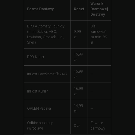
Warunki
Forma Dostawy
Koszt
Darmowej
Dostawy
DPD Automaty i punkty
Dla
(m.in. Żabka, ABC,
9,99
zamówień
Lewiatan, Groszek, Lidl,
zł
za min. 89
Shell)
zł
15,99
DPD Kurier
—
zł
15,99
InPost Paczkomat® 24/7
—
zł
16,99
InPost Kurier
—
zł
14,99
ORLEN Paczka
—
zł
Odbiór osobisty
Zawsze
0 zł
(Wrocław)
darmowy