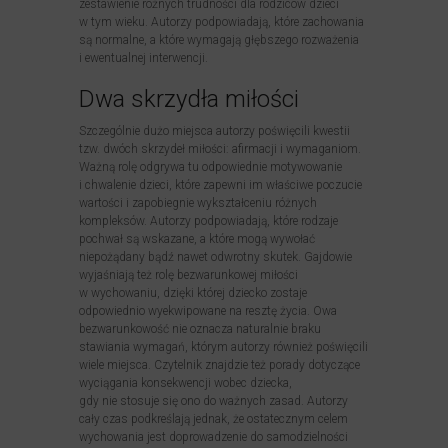
zestawienie różnych trudności dla rodziców dzieci
w tym wieku. Autorzy podpowiadają, które zachowania
są normalne, a które wymagają głębszego rozważenia
i ewentualnej interwencji.
Dwa skrzydła miłości
Szczególnie dużo miejsca autorzy poświęcili kwestii
tzw. dwóch skrzydeł miłości: afirmacji i wymaganiom.
Ważną rolę odgrywa tu odpowiednie motywowanie
i chwalenie dzieci, które zapewni im właściwe poczucie
wartości i zapobiegnie wykształceniu różnych
kompleksów. Autorzy podpowiadają, które rodzaje
pochwał są wskazane, a które mogą wywołać
niepożądany bądź nawet odwrotny skutek. Gajdowie
wyjaśniają też rolę bezwarunkowej miłości
w wychowaniu, dzięki której dziecko zostaje
odpowiednio wyekwipowane na resztę życia. Owa
bezwarunkowość nie oznacza naturalnie braku
stawiania wymagań, którym autorzy również poświęcili
wiele miejsca. Czytelnik znajdzie też porady dotyczące
wyciągania konsekwencji wobec dziecka,
gdy nie stosuje się ono do ważnych zasad. Autorzy
cały czas podkreślają jednak, że ostatecznym celem
wychowania jest doprowadzenie do samodzielności