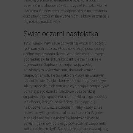
najlepiej wychować dorastające dziecko, a potem
pozwolić mu zbudować własne życie? Książka Moniki
i Marcina Gajdów pomaga odpowiedzieć na te pytania
oraz stawić czoła wielu wyzwaniom, z którymi zmagają
się rodzice nastolatków.
Świat oczami nastolatka
Tytuł książki nawiązuje do wydanej w 2010 r. pozycji
tych samych autorów (Rodzice w akcji) poświęconej
ogólnie wychowaniu dzieci. W odróżnieniu od swojej
poprzedniczki ta lektura koncentruje się na okresie
dojrzewania. Gajdowie opierają swoją wiedzę
na zdobytym wykształceniu, doświadczeniach
terapeutycznych, ale też (jako praktycy) na własnym
rodzicielstwie. Dzięki lekturze rodzice mogą zobaczyć,
jak irytujące dla nich sytuacje wyglądają z perspektywy
dorastającego dziecka. Gajdowie uczą bardziej
empatycznego spojrzenia na nastolatka, jego potrzeby
i trudności, których doświadcza, skupiając się
na budowaniu więzi z dzieckiem. Niby każdy z nas
doświadczył tego okresu, ale spostrzeżenia Gajdów
mogą okazać się dla rodziców bardzo odkrywcze,
bowiem (jak mówi polskiego powiedzenie) „zapomniał
wół jak cielęciem był”. Szczególnie pomocne wydaje się