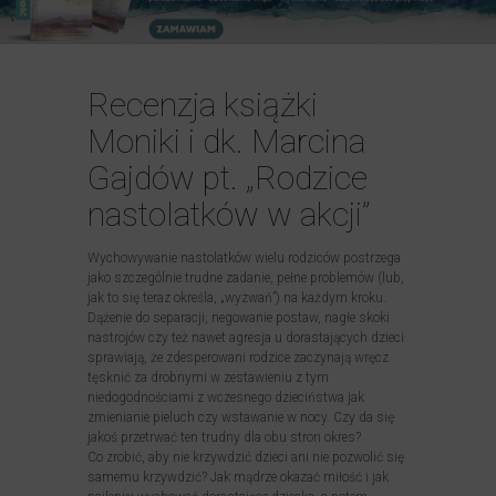
Recenzja książki
Moniki i dk. Marcina
Gajdów pt. „Rodzice
nastolatków w akcji”
Wychowywanie nastolatków wielu rodziców postrzega
jako szczególnie trudne zadanie, pełne problemów (lub,
jak to się teraz określa, „wyzwań”) na każdym kroku.
Dążenie do separacji, negowanie postaw, nagłe skoki
nastrojów czy też nawet agresja u dorastających dzieci
sprawiają, że zdesperowani rodzice zaczynają wręcz
tęsknić za drobnymi w zestawieniu z tym
niedogodnościami z wczesnego dzieciństwa jak
zmienianie pieluch czy wstawanie w nocy. Czy da się
jakoś przetrwać ten trudny dla obu stron okres?
Co zrobić, aby nie krzywdzić dzieci ani nie pozwolić się
samemu krzywdzić? Jak mądrze okazać miłość i jak