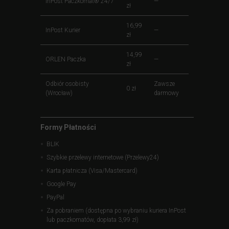
InPost Paczkomat® 24/7
—
zł
16,99
InPost Kurier
—
zł
14,99
ORLEN Paczka
—
zł
Odbiór osobisty
Zawsze
0 zł
(Wrocław)
darmowy
Formy Płatności
BLIK
Szybkie przelewy internetowe (Przelewy24)
Karta płatnicza (Visa/Mastercard)
Google Pay
PayPal
Za pobraniem (dostępna po wybraniu kuriera InPost
lub paczkomatów, dopłata 3,99 zł)