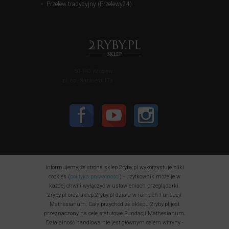
Przelew tradycyjny (Przelewy24)
50-140 Wrocław
pl. bp. Nankiera 17a
Informujemy, że strona sklep.2ryby.pl wykorzystuje pliki
cookies (
polityka prywatności
) - użytkownik może je w
każdej chwili wyłączyć w ustawieniach przeglądarki.
2ryby.pl oraz sklep.2ryby.pl działa w ramach Fundacji
Mathesianum. Cały przychód ze sklepu 2ryby.pl jest
przeznaczony na cele statutowe Fundacji Mathesianum.
Działalność handlowa nie jest głównym celem witryny -