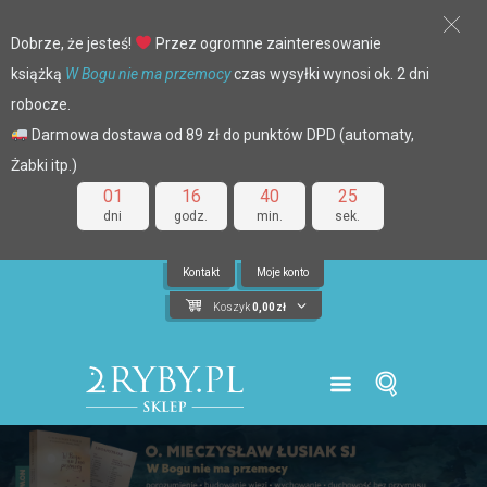
Dobrze, że jesteś!
Przez ogromne zainteresowanie
książką
W Bogu nie ma przemocy
czas wysyłki wynosi ok. 2 dni
robocze.
Darmowa dostawa od 89 zł do punktów DPD (automaty,
Żabki itp.)
01
16
40
25
dni
godz.
min.
sek.
Kontakt
Moje konto
Koszyk
0,00
zł