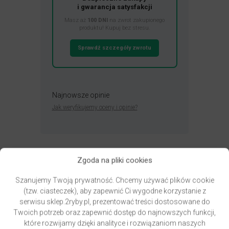
i gwarancja satysfakcji
Masz aż
100 DNI
na zwrot zakupionego
produktu! Kupuj bez stresu.
Sprawdź szczegóły zwrotu
Najnowsze opinie
Jak weryfikujemy oceny i opinie?
Zgoda na pliki cookies
Szanujemy Twoją prywatność. Chcemy używać plików cookie
Przydatne linki
(tzw. ciasteczek), aby zapewnić Ci wygodne korzystanie z
Newsletter – zapisz się i zyskaj
serwisu sklep.2ryby.pl, prezentować treści dostosowane do
Zwroty – bezpieczne zakupy
Twoich potrzeb oraz zapewnić dostęp do najnowszych funkcji,
które rozwijamy dzięki analityce i rozwiązaniom naszych
Kontakt, godziny otwarcia, mapa dojazdu