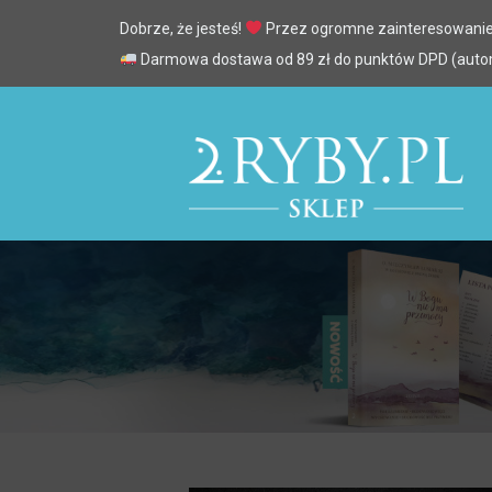
Dobrze, że jesteś!
Przez ogromne zainteresowanie
Darmowa dostawa od 89 zł do punktów DPD (automa