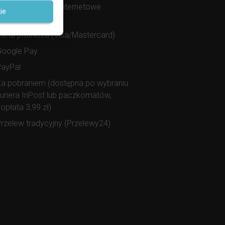
zybkie przelewy internetowe
ie
Przelewy24)
arta płatnicza (Visa/Mastercard)
Google Pay
PayPal
a pobraniem (dostępna po wybraniu
uriera InPost lub paczkomatów,
opłata 3,99 zł)
rzelew tradycyjny (Przelewy24)