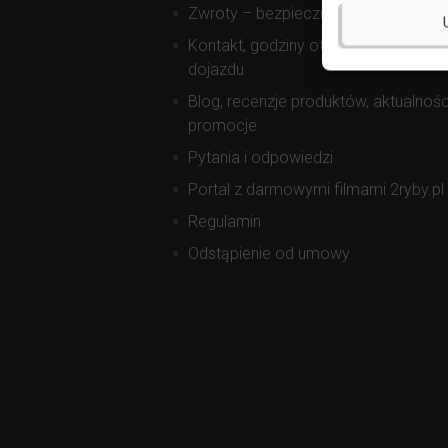
Zwroty – bezpieczne zakupy
Kontakt, godziny otwarcia, mapa
dojazdu
Blog, recenzje produktów, aktualnośc
promocje
Pytania i odpowiedzi
Portal z darmowymi filmami 2ryby.pl
Regulamin
Odstąpienie od umowy