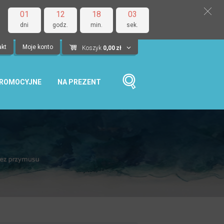
01
12
18
03
dni
godz.
min.
sek.
akt
Moje konto
Koszyk
0,00
zł
PROMOCYJNE
NA PREZENT