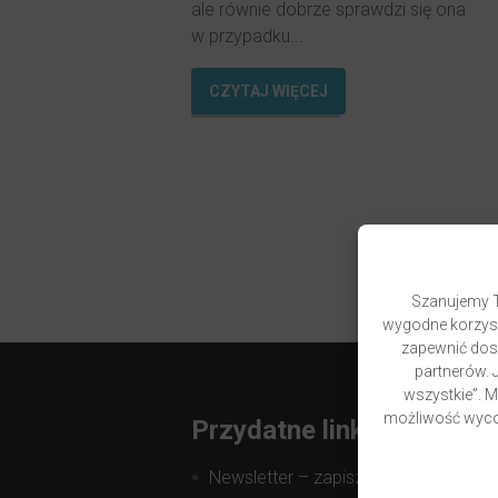
ale równie dobrze sprawdzi się ona
w przypadku...
CZYTAJ WIĘCEJ
Szanujemy T
wygodne korzyst
zapewnić dost
partnerów. J
wszystkie”. 
możliwość wycof
Przydatne linki
Newsletter – zapisz się i zyskaj