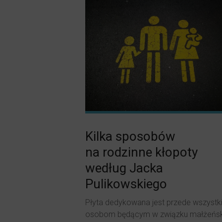
Kilka sposobów
na rodzinne kłopoty
według Jacka
Pulikowskiego
Płyta dedykowana jest przede wszystk
osobom będącym w związku małżeńsk