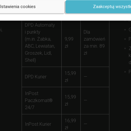
Forma
S
Koszt
Darmowej
Ustawienia cookies
Zaakceptuj wszystk
Dostawy
(
Dostawy
K
DPD Automaty
i,
i punkty
Dla
(m.in. Żabka,
9,99
zamówień
ABC, Lewiatan,
zł
za min. 89
Z
Groszek, Lidl,
zł
k
Shell)
d
P
15,99
DPD Kurier
—
zł
InPost
15,99
Paczkomat®
—
zł
24/7
16,99
InPost Kurier
—
zł