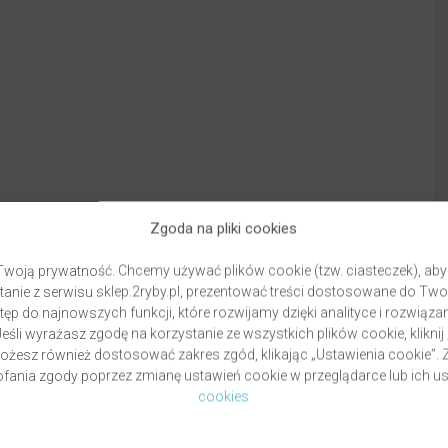
Zgoda na pliki cookies
woją prywatność. Chcemy używać plików cookie (tzw. ciasteczek), aby
anie z serwisu sklep.2ryby.pl, prezentować treści dostosowane do Two
ęp do najnowszych funkcji, które rozwijamy dzięki analityce i rozwią
eśli wyrażasz zgodę na korzystanie ze wszystkich plików cookie, kliknij
Możesz również dostosować zakres zgód, klikając „Ustawienia cookie”
ania zgody poprzez zmianę ustawień cookie w przeglądarce lub ich us
Dostawa
Fo
cookies
Warunki