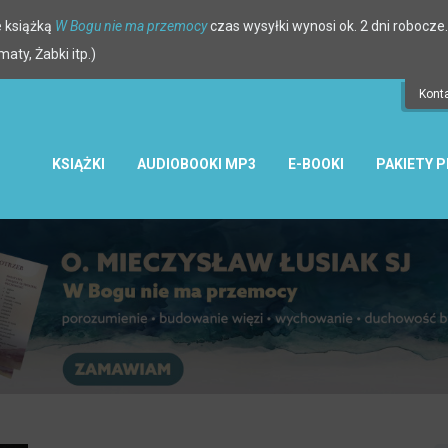
 książką
W Bogu nie ma przemocy
czas wysyłki wynosi ok. 2 dni robocze.
ty, Żabki itp.)
Kont
KSIĄŻKI
AUDIOBOOKI MP3
E-BOOKI
PAKIETY 