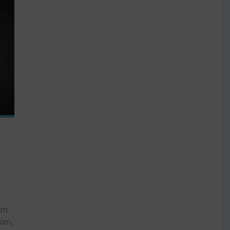
im
im,