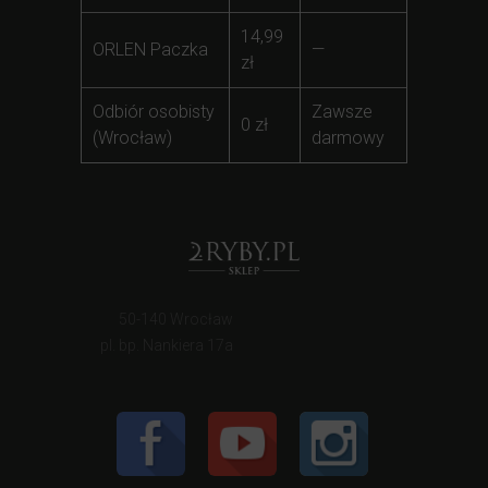
14,99
ORLEN Paczka
—
zł
Odbiór osobisty
Zawsze
0 zł
(Wrocław)
darmowy
50-140 Wrocław
pl. bp. Nankiera 17a