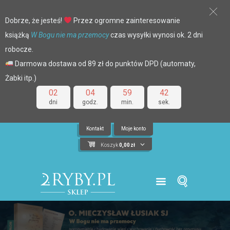
Dobrze, że jesteś!
Przez ogromne zainteresowanie
książką
W Bogu nie ma przemocy
czas wysyłki wynosi ok. 2 dni
robocze.
Darmowa dostawa od 89 zł do punktów DPD (automaty,
Żabki itp.)
02
04
59
42
dni
godz.
min.
sek.
Kontakt
Moje konto
Koszyk
0,00
zł