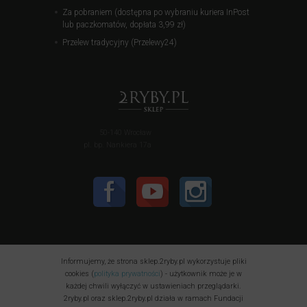
Za pobraniem (dostępna po wybraniu kuriera InPost
lub paczkomatów, dopłata 3,99 zł)
Przelew tradycyjny (Przelewy24)
50-140 Wrocław
pl. bp. Nankiera 17a
Informujemy, że strona sklep.2ryby.pl wykorzystuje pliki
cookies (
polityka prywatności
) - użytkownik może je w
każdej chwili wyłączyć w ustawieniach przeglądarki.
2ryby.pl oraz sklep.2ryby.pl działa w ramach Fundacji