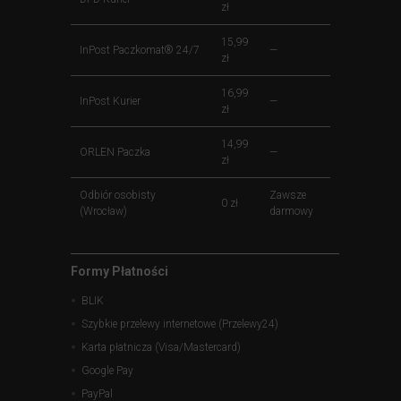
zł
15,99
InPost Paczkomat® 24/7
—
zł
16,99
InPost Kurier
—
zł
14,99
ORLEN Paczka
—
zł
Odbiór osobisty
Zawsze
0 zł
(Wrocław)
darmowy
Formy Płatności
BLIK
Szybkie przelewy internetowe (Przelewy24)
Karta płatnicza (Visa/Mastercard)
Google Pay
PayPal