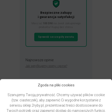
Bezpieczne zakupy
i gwarancja satysfakcji
Masz aż
100 DNI
na zwrot zakupionego
produktu! Kupuj bez stresu.
Sprawdź szczegóły zwrotu
Najnowsze opinie
Jak weryfikujemy oceny i opinie?
Zgoda na pliki cookies
Szanujemy Twoją prywatność. Chcemy używać plików cookie
(tzw. ciasteczek), aby zapewnić Ci wygodne korzystanie z
Przydatne linki
serwisu sklep.2ryby.pl, prezentować treści dostosowane do
Twoich potrzeb oraz zapewnić dostęp do najnowszych funkcji,
Newsletter – zapisz się i zyskaj