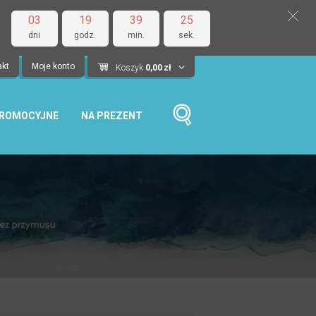
03
19
39
24
dni
godz.
min.
sek.
akt
Moje konto
Koszyk
0,00
zł
PROMOCYJNE
NA PREZENT