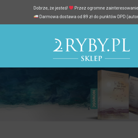
Dobrze, że jesteś!
Przez ogromne zainteresowanie
Darmowa dostawa od 89 zł do punktów DPD (automa