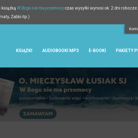
 książką
W Bogu nie ma przemocy
czas wysyłki wynosi ok. 2 dni robocze.
ty, Żabki itp.)
Kont
KSIĄŻKI
AUDIOBOOKI MP3
E-BOOKI
PAKIETY 