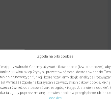
Zgoda na pliki cookies
woją prywatność. Chcemy używać plików cookie (tzw. ciasteczek), aby
anie z serwisu sklep.2ryby.pl, prezentować treści dostosowane do Two
ęp do najnowszych funkcji, które rozwijamy dzięki analityce i rozwią
eśli wyrażasz zgodę na korzystanie ze wszystkich plików cookie, kliknij
Możesz również dostosować zakres zgód, klikając „Ustawienia cookie”
ania zgody poprzez zmianę ustawień cookie w przeglądarce lub ich us
Dostawa
Fo
cookies
Warunki