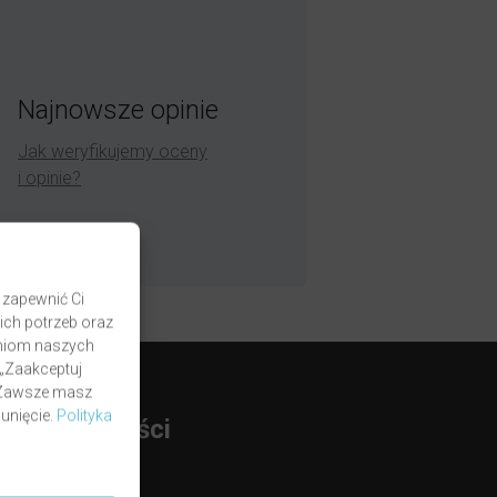
Najnowsze opinie
Jak weryfikujemy oceny
i opinie?
 zapewnić Ci
ich potrzeb oraz
zaniom naszych
 „Zaakceptuj
. Zawsze masz
unięcie.
Polityka
rmy Płatności
BLIK