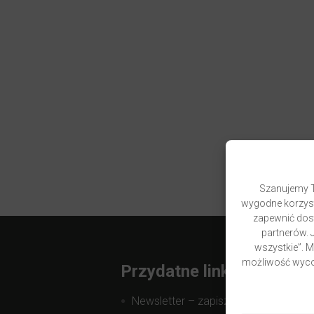
Szanujemy T
wygodne korzyst
zapewnić dost
partnerów. J
wszystkie”. 
możliwość wycof
Przydatne linki
Newsletter – zapisz się i zyskaj