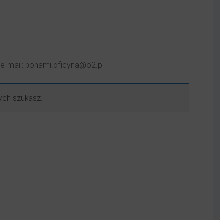
, e-mail: bonami.oficyna@o2.pl
ych szukasz.