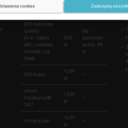
S
Forma Dostawy
Koszt
Darmowej
Ustawienia cookies
Zaakceptuj wszystk
(
Dostawy
K
DPD Automaty
i,
i punkty
Dla
(m.in. Żabka,
9,99
zamówień
ABC, Lewiatan,
zł
za min. 89
Z
Groszek, Lidl,
zł
k
Shell)
d
P
15,99
DPD Kurier
—
zł
InPost
15,99
Paczkomat®
—
zł
24/7
16,99
InPost Kurier
—
zł