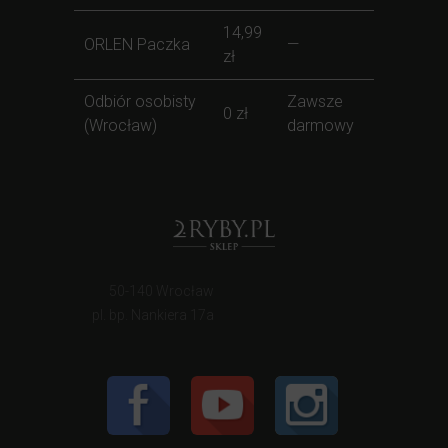
14,99
ORLEN Paczka
—
zł
Odbiór osobisty
Zawsze
0 zł
(Wrocław)
darmowy
50-140 Wrocław
pl. bp. Nankiera 17a