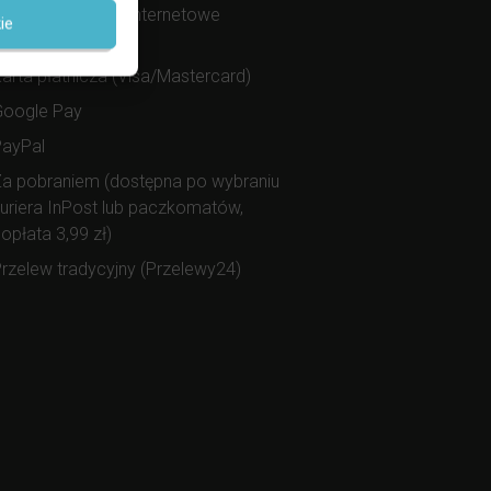
zybkie przelewy internetowe
ie
Przelewy24)
arta płatnicza (Visa/Mastercard)
Google Pay
PayPal
a pobraniem (dostępna po wybraniu
uriera InPost lub paczkomatów,
opłata 3,99 zł)
rzelew tradycyjny (Przelewy24)