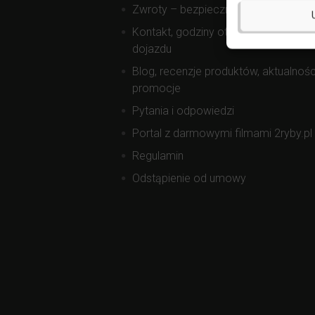
Zwroty – bezpieczne zakupy
Kontakt, godziny otwarcia, mapa
dojazdu
Blog, recenzje produktów, aktualnośc
promocje
Pytania i odpowiedzi
Portal z darmowymi filmami 2ryby.pl
Regulamin
Odstąpienie od umowy