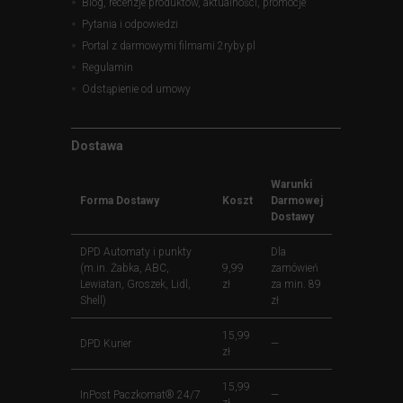
Blog, recenzje produktów, aktualności, promocje
Pytania i odpowiedzi
Portal z darmowymi filmami 2ryby.pl
Regulamin
Odstąpienie od umowy
Dostawa
Warunki
Forma Dostawy
Koszt
Darmowej
Dostawy
DPD Automaty i punkty
Dla
(m.in. Żabka, ABC,
9,99
zamówień
Lewiatan, Groszek, Lidl,
zł
za min. 89
Shell)
zł
15,99
DPD Kurier
—
zł
15,99
InPost Paczkomat® 24/7
—
zł