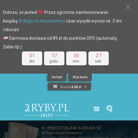
Dobrze, że jesteś!
Przez ogromne zainteresowanie
książką
W Bogu nie ma przemocy
czas wysyłki wynosi ok. 2 dni
robocze.
Darmowa dostawa od 89 zł do punktów DPD (automaty,
Żabki itp.)
01
17
50
27
dni
godz.
min.
sek.
Kontakt
Moje konto
Koszyk
0,00
zł