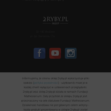
50-140 Wrocław
pl. bp. Nankiera 17a
Informujemy, że strona sklep.2ryby.pl wykorzystuje pliki
cookies (
polityka prywatności
) - użytkownik może je w
każdej chwili wyłączyć w ustawieniach przeglądarki.
2ryby.pl oraz sklep.2ryby.pl działa w ramach Fundacji
Mathesianum. Cały przychód ze sklepu 2ryby.pl jest
przeznaczony na cele statutowe Fundacji Mathesianum.
Działalność handlowa nie jest głównym celem witryny -
każdy produkt prezentowany w sklepie 2ryby.pl został