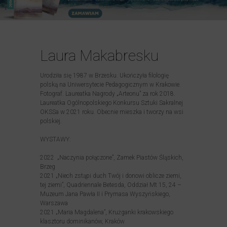
Laura Makabresku
Urodziła się 1987 w Brzesku. Ukończyła filologię
polską na Uniwersytecie Pedagogicznym w Krakowie.
Fotograf. Laureatka Nagrody „Arteonu” za rok 2018.
Laureatka Ogólnopolskiego Konkursu Sztuki Sakralnej
OKSSa w 2021 roku. Obecnie mieszka i tworzy na wsi
polskiej.
WYSTAWY:
2022 „Naczynia połączone”, Zamek Piastów Śląskich,
Brzeg
2021 „Niech zstąpi duch Twój i donowi oblicze ziemi,
tej ziemi”, Quadriennale Betesda, Oddział Mt 15, 24 –
Muzeum Jana Pawła II i Prymasa Wyszyńskiego,
Warszawa
2021 „Maria Magdalena”, Krużganki krakowskiego
klasztoru dominikanów, Kraków