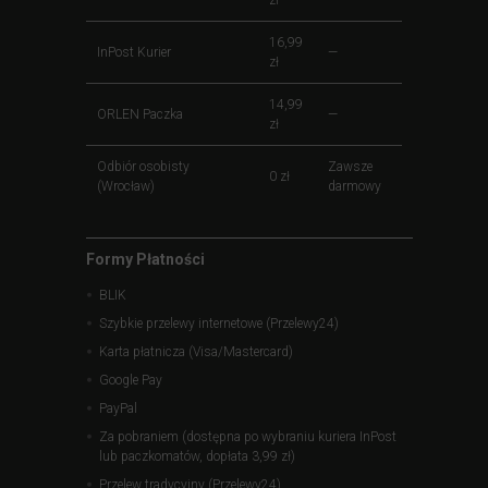
16,99
InPost Kurier
—
zł
14,99
ORLEN Paczka
—
zł
Odbiór osobisty
Zawsze
0 zł
(Wrocław)
darmowy
Formy Płatności
BLIK
Szybkie przelewy internetowe (Przelewy24)
Karta płatnicza (Visa/Mastercard)
Google Pay
PayPal
Za pobraniem (dostępna po wybraniu kuriera InPost
lub paczkomatów, dopłata 3,99 zł)
Przelew tradycyjny (Przelewy24)