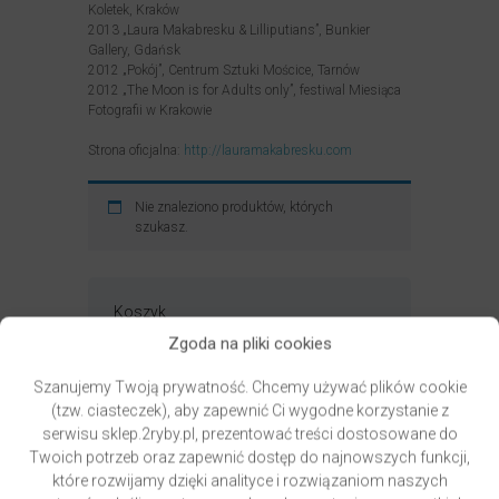
Koletek, Kraków
2013 „Laura Makabresku & Lilliputians”, Bunkier
Gallery, Gdańsk
2012 „Pokój”, Centrum Sztuki Mościce, Tarnów
2012 „The Moon is for Adults only”, festiwal Miesiąca
Fotografii w Krakowie
Strona oficjalna:
http://lauramakabresku.com
Nie znaleziono produktów, których
szukasz.
Koszyk
Brak produktów w koszyku.
Zgoda na pliki cookies
Szanujemy Twoją prywatność. Chcemy używać plików cookie
(tzw. ciasteczek), aby zapewnić Ci wygodne korzystanie z
serwisu sklep.2ryby.pl, prezentować treści dostosowane do
Twoich potrzeb oraz zapewnić dostęp do najnowszych funkcji,
które rozwijamy dzięki analityce i rozwiązaniom naszych
Bezpieczne zakupy