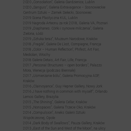
2020 „Consolation”, Galeria Gardzienice, Lublin
2020 „Sanguis”, Galeria Extravagance – Sosnowieckie
Centrum Sztuki – Zamek Sielecki, Sosnowiec
2019 Scena Plastyczna KUL, Lublin
2019 Nagroda Arteonu za rok 2018, Galeria VA, Poznań
2019 „Diaphanes. Córki i synowie milczenia”, Galeria
Zielona, Łódź
2019 „Sztuka teraz”, Muzeum Narodowe, Kraków
2018 „Fragile”, Galerie De L’est, Compiegne, Francja
2018 „Color – Human Reflection”, Phifest, Art Fair,
Mediolan, Włochy
2018 Galerie Detais, Art Fair, Lille, Francja
2017 „Personal Structures – open borders”, Palazzo
Mora, Wenecja (podczas Biennale)
2017 „Uśmierzanie bólu”, Galeria Promocyjna ASP,
Kraków
2016 „Clairvoyance”, Guy Hepner Gallery, Nowy Jork
2016 „I have nothing in common with myself”, Orlando
Lemos Gallery, Brazylia
2015 „The Shining”, Galeria Cellar, Kraków
2015 „Nonspaces”, Galeria Trzecie Oko, Kraków
2014 „Compulsion”, Aneks Galerii Sztuki
Współczesnej, Opole
2014 „Dark Body of Swallows”, Pauza Gallery, Kraków
2013 „East of the Sun and West of the Moon”, na ulicy