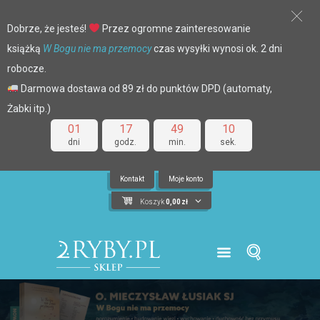
Dobrze, że jesteś!
Przez ogromne zainteresowanie
książką
W Bogu nie ma przemocy
czas wysyłki wynosi ok. 2 dni
robocze.
Darmowa dostawa od 89 zł do punktów DPD (automaty,
Żabki itp.)
01
17
49
10
dni
godz.
min.
sek.
Kontakt
Moje konto
Koszyk
0,00
zł