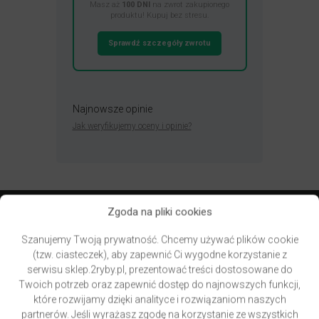
Masz aż
100 DNI
na zwrot zakupionego
produktu! Kupuj bez stresu.
Sprawdź szczegóły zwrotu
Najnowsze opinie
Jak weryfikujemy oceny i opinie?
Zgoda na pliki cookies
Przydatne linki
Szanujemy Twoją prywatność. Chcemy używać plików cookie
(tzw. ciasteczek), aby zapewnić Ci wygodne korzystanie z
Newsletter – zapisz się i zyskaj
serwisu sklep.2ryby.pl, prezentować treści dostosowane do
Zwroty – bezpieczne zakupy
Twoich potrzeb oraz zapewnić dostęp do najnowszych funkcji,
Kontakt, godziny otwarcia, mapa dojazdu
które rozwijamy dzięki analityce i rozwiązaniom naszych
Blog, recenzje produktów, aktualności, promocje
partnerów. Jeśli wyrażasz zgodę na korzystanie ze wszystkich