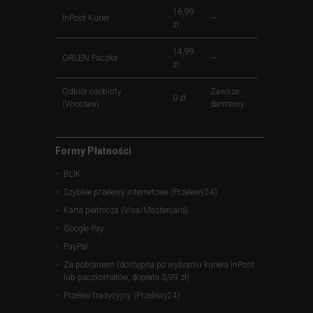
16,99
InPost Kurier
—
zł
14,99
ORLEN Paczka
—
zł
Odbiór osobisty
Zawsze
0 zł
(Wrocław)
darmowy
Formy Płatności
BLIK
Szybkie przelewy internetowe (Przelewy24)
Karta płatnicza (Visa/Mastercard)
Google Pay
PayPal
Za pobraniem (dostępna po wybraniu kuriera InPost
lub paczkomatów, dopłata 3,99 zł)
Przelew tradycyjny (Przelewy24)