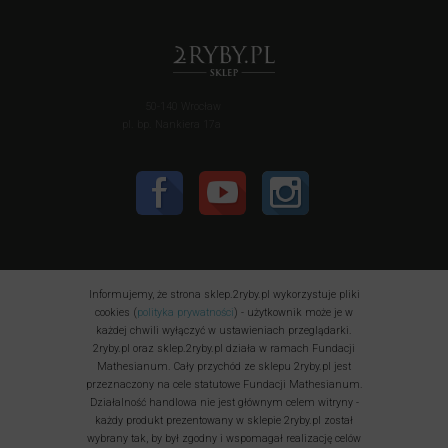
50-140 Wrocław
pl. bp. Nankiera 17a
Informujemy, że strona sklep.2ryby.pl wykorzystuje pliki
cookies (
polityka prywatności
) - użytkownik może je w
każdej chwili wyłączyć w ustawieniach przeglądarki.
2ryby.pl oraz sklep.2ryby.pl działa w ramach Fundacji
Mathesianum. Cały przychód ze sklepu 2ryby.pl jest
przeznaczony na cele statutowe Fundacji Mathesianum.
Działalność handlowa nie jest głównym celem witryny -
każdy produkt prezentowany w sklepie 2ryby.pl został
wybrany tak, by był zgodny i wspomagał realizację celów