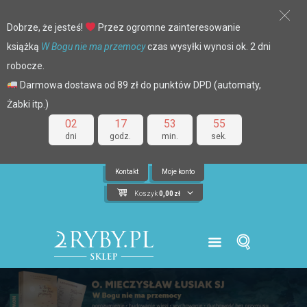
Dobrze, że jesteś!
Przez ogromne zainteresowanie
książką
W Bogu nie ma przemocy
czas wysyłki wynosi ok. 2 dni
robocze.
Darmowa dostawa od 89 zł do punktów DPD (automaty,
Żabki itp.)
02
17
53
55
dni
godz.
min.
sek.
Kontakt
Moje konto
Koszyk
0,00
zł