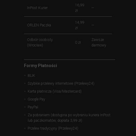
16,99
InPost Kurier
—
zł
14,99
ORLEN Paczka
—
zł
Odbiór osobisty
Zawsze
0 zł
(Wrocław)
darmowy
Formy Płatności
BLIK
Szybkie przelewy internetowe (Przelewy24)
Karta płatnicza (Visa/Mastercard)
Google Pay
PayPal
Za pobraniem (dostępna po wybraniu kuriera InPost
lub paczkomatów, dopłata 3,99 zł)
Przelew tradycyjny (Przelewy24)