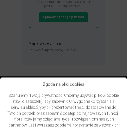
Masz aż
100 DNI
na zwrot zakupionego
produktu! Kupuj bez stresu.
Sprawdź szczegóły zwrotu
Najnowsze opinie
Jak weryfikujemy oceny i opinie?
Zgoda na pliki cookies
Przydatne linki
Szanujemy Twoją prywatność. Chcemy używać plików cookie
(tzw. ciasteczek), aby zapewnić Ci wygodne korzystanie z
Newsletter – zapisz się i zyskaj
serwisu sklep.2ryby.pl, prezentować treści dostosowane do
Zwroty – bezpieczne zakupy
Twoich potrzeb oraz zapewnić dostęp do najnowszych funkcji,
Kontakt, godziny otwarcia, mapa dojazdu
które rozwijamy dzięki analityce i rozwiązaniom naszych
Blog, recenzje produktów, aktualności, promocje
partnerów. Jeśli wyrażasz zgodę na korzystanie ze wszystkich