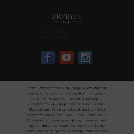
50-140 Wrocław
pl. bp. Nankiera 17a
Informujemy, że strona sklep.2ryby.pl wykorzystuje pliki
cookies (
polityka prywatności
) - użytkownik może je w
każdej chwili wyłączyć w ustawieniach przeglądarki.
2ryby.pl oraz sklep.2ryby.pl działa w ramach Fundacji
Mathesianum. Cały przychód ze sklepu 2ryby.pl jest
przeznaczony na cele statutowe Fundacji Mathesianum.
Działalność handlowa nie jest głównym celem witryny -
każdy produkt prezentowany w sklepie 2ryby.pl został
wybrany tak, by był zgodny i wspomagał realizację celów