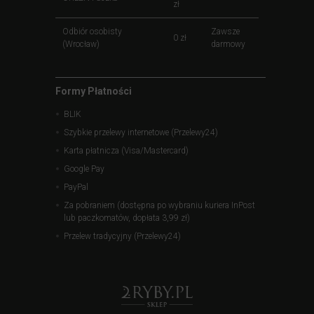
zł
Odbiór osobisty
Zawsze
0 zł
(Wrocław)
darmowy
Formy Płatności
BLIK
Szybkie przelewy internetowe (Przelewy24)
Karta płatnicza (Visa/Mastercard)
Google Pay
PayPal
Za pobraniem (dostępna po wybraniu kuriera InPost
lub paczkomatów, dopłata 3,99 zł)
Przelew tradycyjny (Przelewy24)