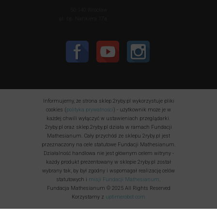
50-140 Wrocław
pl. bp. Nankiera 17a
Informujemy, że strona sklep.2ryby.pl wykorzystuje pliki
cookies (
polityka prywatności
) - użytkownik może je w
każdej chwili wyłączyć w ustawieniach przeglądarki.
2ryby.pl oraz sklep.2ryby.pl działa w ramach Fundacji
Mathesianum. Cały przychód ze sklepu 2ryby.pl jest
przeznaczony na cele statutowe Fundacji Mathesianum.
Działalność handlowa nie jest głównym celem witryny -
każdy produkt prezentowany w sklepie 2ryby.pl został
wybrany tak, by był zgodny i wspomagał realizację celów
statutowych i
misji Fundacji Mathesianum
.
Fundacja Mathesianum © 2025 All Rights Reserved
Korzystamy z
uptimerobot.com