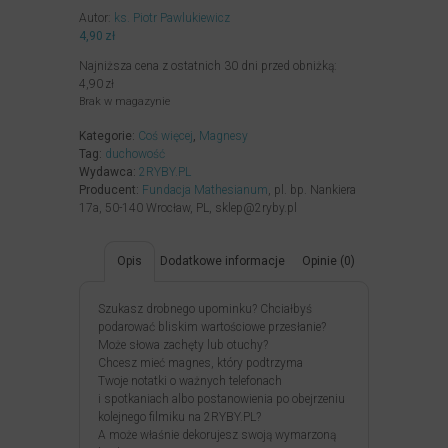
Autor:
ks. Piotr Pawlukiewicz
4,90
zł
Najniższa cena z ostatnich 30 dni przed obniżką:
4,90
zł
Brak w magazynie
Kategorie:
Coś więcej
,
Magnesy
Tag:
duchowość
Wydawca:
2RYBY.PL
Producent:
Fundacja Mathesianum
, pl. bp. Nankiera
17a, 50-140 Wrocław, PL, sklep@2ryby.pl
Opis
Dodatkowe informacje
Opinie (0)
Szukasz drobnego upominku? Chciałbyś
podarować bliskim wartościowe przesłanie?
Może słowa zachęty lub otuchy?
Chcesz mieć magnes, który podtrzyma
Twoje notatki o ważnych telefonach
i spotkaniach albo postanowienia po obejrzeniu
kolejnego filmiku na 2RYBY.PL?
A może właśnie dekorujesz swoją wymarzoną