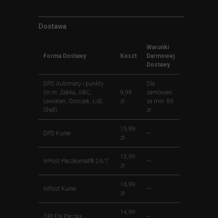
Dostawa
Warunki
Forma Dostawy
Koszt
Darmowej
Dostawy
DPD Automaty i punkty
Dla
(m.in. Żabka, ABC,
9,99
zamówień
Lewiatan, Groszek, Lidl,
zł
za min. 89
Shell)
zł
15,99
DPD Kurier
—
zł
15,99
InPost Paczkomat® 24/7
—
zł
16,99
InPost Kurier
—
zł
14,99
ORLEN Paczka
—