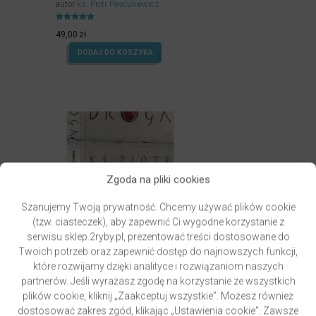
autor
ks. Piotr Pawlukiewicz
Oceniony
4.99
49,00
zł
na 5.
DODAJ DO KOSZYKA
Zgoda na pliki cookies
Szanujemy Twoją prywatność. Chcemy używać plików cookie
(tzw. ciasteczek), aby zapewnić Ci wygodne korzystanie z
serwisu sklep.2ryby.pl, prezentować treści dostosowane do
Twoich potrzeb oraz zapewnić dostęp do najnowszych funkcji,
które rozwijamy dzięki analityce i rozwiązaniom naszych
partnerów. Jeśli wyrażasz zgodę na korzystanie ze wszystkich
plików cookie, kliknij „Zaakceptuj wszystkie”. Możesz również
GRZYWOCZ & PAWLUKIEWICZ | DROGA
autor
ks. Piotr Pawlukiewicz
ks. Krzysztof Grzywocz
dostosować zakres zgód, klikając „Ustawienia cookie”. Zawsze