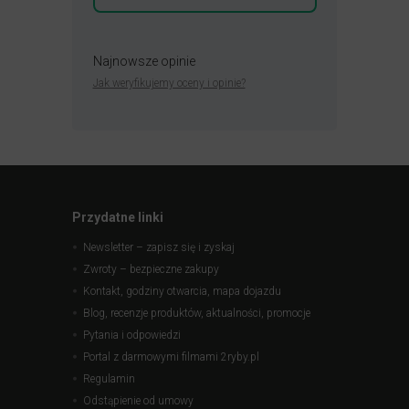
Najnowsze opinie
Jak weryfikujemy oceny i opinie?
Przydatne linki
Newsletter – zapisz się i zyskaj
Zwroty – bezpieczne zakupy
Kontakt, godziny otwarcia, mapa dojazdu
Blog, recenzje produktów, aktualności, promocje
Pytania i odpowiedzi
Portal z darmowymi filmami 2ryby.pl
Regulamin
Odstąpienie od umowy