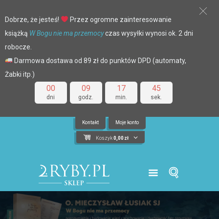
Dobrze, że jesteś!
Przez ogromne zainteresowanie
książką
W Bogu nie ma przemocy
czas wysyłki wynosi ok. 2 dni
robocze.
Darmowa dostawa od 89 zł do punktów DPD (automaty,
Żabki itp.)
00
09
17
45
dni
godz.
min.
sek.
Kontakt
Moje konto
Koszyk
0,00
zł