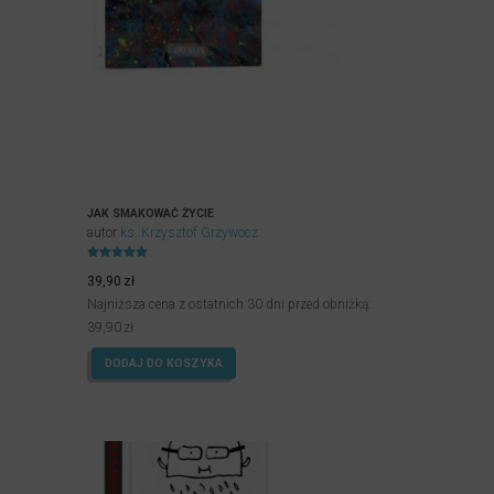
JAK SMAKOWAĆ ŻYCIE
autor
ks. Krzysztof Grzywocz
Oceniony
4.97
39,90
zł
na 5.
Najniższa cena z ostatnich 30 dni przed obniżką:
39,90
zł
DODAJ DO KOSZYKA