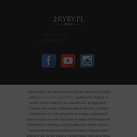
50-140 Wrocław
pl. bp. Nankiera 17a
Informujemy, że strona sklep.2ryby.pl wykorzystuje pliki
cookies (
polityka prywatności
) - użytkownik może je w
każdej chwili wyłączyć w ustawieniach przeglądarki.
2ryby.pl oraz sklep.2ryby.pl działa w ramach Fundacji
Mathesianum. Cały przychód ze sklepu 2ryby.pl jest
przeznaczony na cele statutowe Fundacji Mathesianum.
Działalność handlowa nie jest głównym celem witryny -
każdy produkt prezentowany w sklepie 2ryby.pl został
wybrany tak, by był zgodny i wspomagał realizację celów