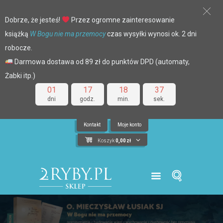
Dobrze, że jesteś!
Przez ogromne zainteresowanie
książką
W Bogu nie ma przemocy
czas wysyłki wynosi ok. 2 dni
robocze.
Darmowa dostawa od 89 zł do punktów DPD (automaty,
Żabki itp.)
01
17
18
36
dni
godz.
min.
sek.
Kontakt
Moje konto
Koszyk
0,00
zł