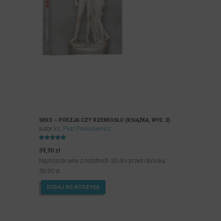
SEKS – POEZJA CZY RZEMIOSŁO (KSIĄŻKA, WYD. 2)
autor
ks. Piotr Pawlukiewicz
Oceniony
4.93
39,90
zł
na 5.
Najniższa cena z ostatnich 30 dni przed obniżką:
39,90
zł
DODAJ DO KOSZYKA