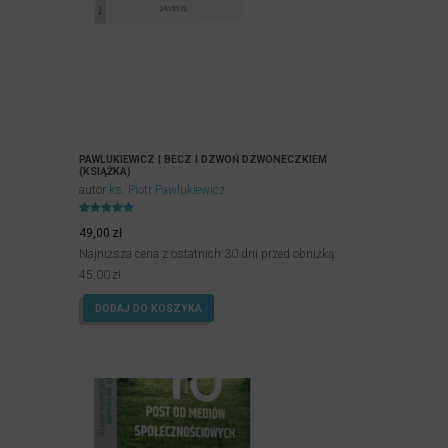
PAWLUKIEWICZ | BECZ I DZWOŃ DZWONECZKIEM
(KSIĄŻKA)
autor
ks. Piotr Pawlukiewicz
Oceniony
4.99
49,00
zł
na 5.
Najniższa cena z ostatnich 30 dni przed obniżką:
45,00
zł
DODAJ DO KOSZYKA