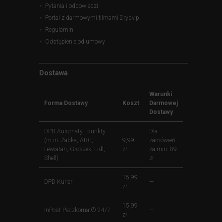
Pytania i odpowiedzi
Portal z darmowymi filmami 2ryby.pl
Regulamin
Odstąpienie od umowy
Dostawa
Warunki
Forma Dostawy
Koszt
Darmowej
Dostawy
DPD Automaty i punkty
Dla
(m.in. Żabka, ABC,
9,99
zamówień
Lewiatan, Groszek, Lidl,
zł
za min. 89
Shell)
zł
15,99
DPD Kurier
—
zł
15,99
InPost Paczkomat® 24/7
—
zł