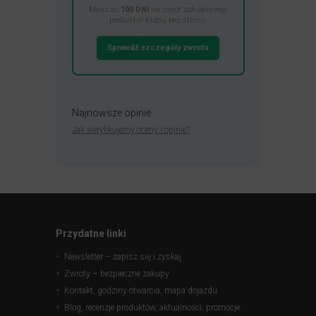
Masz aż
100 DNI
na zwrot zakupionego
produktu! Kupuj bez stresu.
Sprawdź szczegóły zwrotu
Najnowsze opinie
Jak weryfikujemy oceny i opinie?
Przydatne linki
Newsletter – zapisz się i zyskaj
Zwroty – bezpieczne zakupy
Kontakt, godziny otwarcia, mapa dojazdu
Blog, recenzje produktów, aktualności, promocje