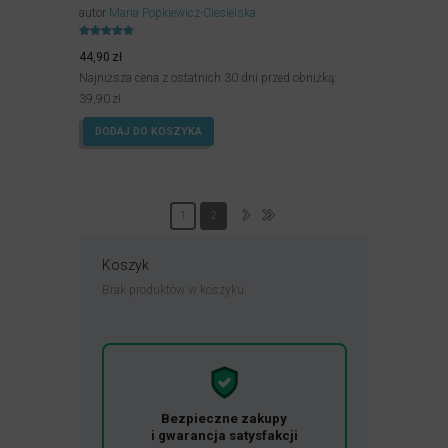
autor
Maria Popkiewicz-Ciesielska
Oceniony
4.90
44,90
zł
na 5.
Najniższa cena z ostatnich 30 dni przed obniżką:
39,90
zł
DODAJ DO KOSZYKA
1
2
Koszyk
Brak produktów w koszyku.
Bezpieczne zakupy
i gwarancja satysfakcji