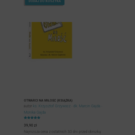
DODAJ DO KOSZYKA
OTWARCI NA MIŁOŚĆ (KSIĄŻKA)
autor
ks. Krzysztof Grzywocz
dk. Marcin Gajda
Monika Gajda
Oceniony
5.00
39,90
zł
na 5.
Najniższa cena z ostatnich 30 dni przed obniżką: