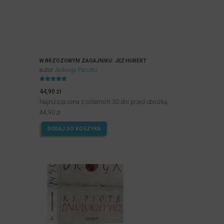
W BRZOZOWYM ZAGAJNIKU: JEŻ HUBERT
autor
Jadwiga Paszko
Oceniony
4.90
44,90
zł
na 5.
Najniższa cena z ostatnich 30 dni przed obniżką:
44,90
zł
DODAJ DO KOSZYKA