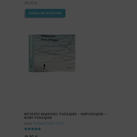
39,90
zł
DODAJ DO KOSZYKA
WZORZEC MĄDROŚCI. PORZĄDEK – NIEPORZĄDEK –
NOWY PORZĄDEK
autor
Richard Rohr OFM
Oceniony
5.00
46,90
zł