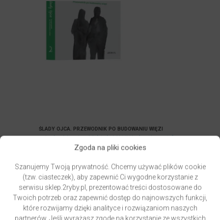
ŚLADY OJCA. PRZEWODNIK PO BUDOWANIU WIĘZI
autor
ks. Mirosław Maliński MALINA
ks. Krzysztof
Zgoda na pliki cookies
Grzywocz
Oceniony
Szanujemy Twoją prywatność. Chcemy używać plików cookie
5.00
44,90
zł
na 5.
(tzw. ciasteczek), aby zapewnić Ci wygodne korzystanie z
Najniższa cena z ostatnich 30 dni przed obniżką:
serwisu sklep.2ryby.pl, prezentować treści dostosowane do
44,90
zł
Twoich potrzeb oraz zapewnić dostęp do najnowszych funkcji,
DODAJ DO KOSZYKA
które rozwijamy dzięki analityce i rozwiązaniom naszych
partnerów. Jeśli wyrażasz zgodę na korzystanie ze wszystkich