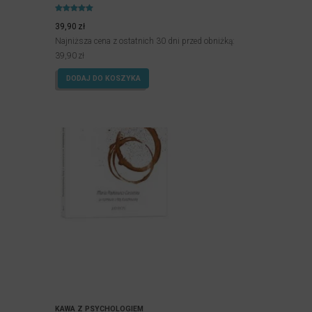
Oceniony
5.00
39,90
zł
na 5.
Najniższa cena z ostatnich 30 dni przed obniżką:
39,90
zł
DODAJ DO KOSZYKA
KAWA Z PSYCHOLOGIEM