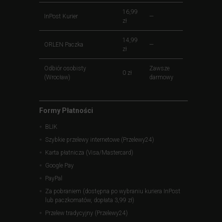
16,99
InPost Kurier
—
zł
14,99
ORLEN Paczka
—
zł
Odbiór osobisty
Zawsze
0 zł
(Wrocław)
darmowy
Formy Płatności
BLIK
Szybkie przelewy internetowe (Przelewy24)
Karta płatnicza (Visa/Mastercard)
Google Pay
PayPal
Za pobraniem (dostępna po wybraniu kuriera InPost
lub paczkomatów, dopłata 3,99 zł)
Przelew tradycyjny (Przelewy24)