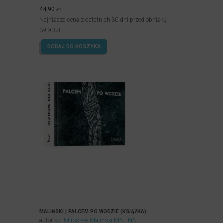
Oceniony
5.00
44,90
zł
na 5.
Najniższa cena z ostatnich 30 dni przed obniżką:
39,90
zł
DODAJ DO KOSZYKA
MALIŃSKI | PALCEM PO WODZIE (KSIĄŻKA)
autor
ks. Mirosław Maliński MALINA