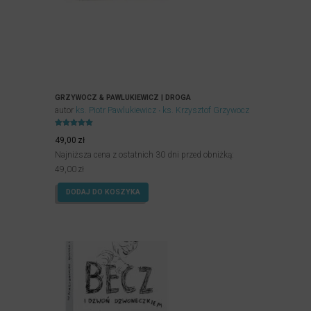
GRZYWOCZ & PAWLUKIEWICZ | DROGA
autor
ks. Piotr Pawlukiewicz
ks. Krzysztof Grzywocz
Oceniony
5.00
49,00
zł
na 5.
Najniższa cena z ostatnich 30 dni przed obniżką:
49,00
zł
DODAJ DO KOSZYKA