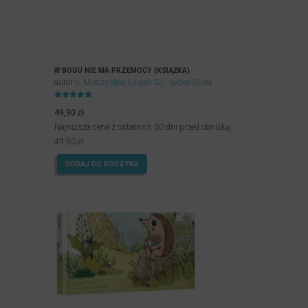
W BOGU NIE MA PRZEMOCY (KSIĄŻKA)
autor
o. Mieczysław Łusiak SJ
Iwona Żurek
Oceniony
5.00
49,90
zł
na 5.
Najniższa cena z ostatnich 30 dni przed obniżką:
49,90
zł
DODAJ DO KOSZYKA