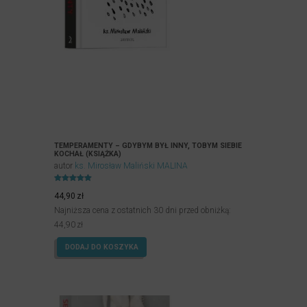
TEMPERAMENTY – GDYBYM BYŁ INNY, TOBYM SIEBIE
KOCHAŁ (KSIĄŻKA)
autor
ks. Mirosław Maliński MALINA
Oceniony
4.96
44,90
zł
na 5.
Najniższa cena z ostatnich 30 dni przed obniżką:
44,90
zł
DODAJ DO KOSZYKA